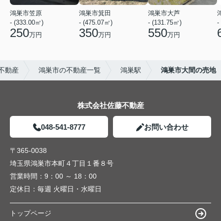
鴻巣市笠原
鴻巣市箕田
鴻巣市大芦
- (333.00㎡)
- (475.07㎡)
- (131.75㎡)
-
250
350
550
万円
万円
万円
不動産
鴻巣市の不動産一覧
鴻巣駅
鴻巣市大間の売地
株式会社佐藤不動産
048-541-8777
お問い合わせ
〒365-0038
埼玉県鴻巣市本町４丁目１番８号
営業時間：
9：00 ～ 18：00
定休日：
毎週 火曜日・水曜日
トップページ