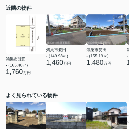
近隣の物件
鴻巣市箕田
鴻巣市箕田
- (149.98㎡)
- (155.19㎡)
-
鴻巣市箕田
1,460
1,480
万円
万円
- (165.40㎡)
1,760
万円
よく見られている物件