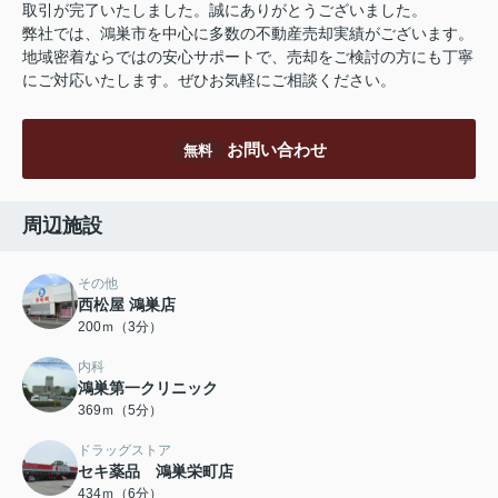
取引が完了いたしました。誠にありがとうございました。
弊社では、鴻巣市を中心に多数の不動産売却実績がございます。
地域密着ならではの安心サポートで、売却をご検討の方にも丁寧
にご対応いたします。ぜひお気軽にご相談ください。
お問い合わせ
無料
周辺施設
その他
西松屋 鴻巣店
200ｍ（3分）
内科
鴻巣第一クリニック
369ｍ（5分）
ドラッグストア
セキ薬品 鴻巣栄町店
434ｍ（6分）