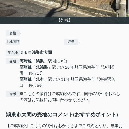
【外観】
-
価格
-
-
土地面積
坪数
埼玉県
鴻巣市
大間
所在地
高崎線
「
鴻巣
」駅 徒歩8分
交通
高崎線
「
北鴻巣
」駅 バス26分 埼玉県鴻巣市「逆川公
園」 停歩1分
高崎線
「
北本
」駅 バス31分 埼玉県鴻巣市「鴻巣駅入
口」 停歩5分
※こちらの物件はご成約済みです。同様の物件をお探し
備考
の方はお気軽にお問い合わせください。
鴻巣市大間の売地のコメント(おすすめポイント)
【ご成約済】こちらの物件はおかげさまでご成約となり、無事お