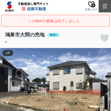
0
お気に入り
この物件の募集は終了しました。
鴻巣市大間の売地
募集0
-
1
/
5