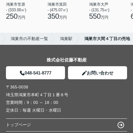
鴻巣市笠原
鴻巣市箕田
鴻巣市大芦
- (333.00㎡)
- (475.07㎡)
- (131.75㎡)
-
250
350
550
万円
万円
万円
鴻巣市の不動産一覧
鴻巣駅
鴻巣市大間４丁目の売地
株式会社佐藤不動産
048-541-8777
お問い合わせ
〒365-0038
埼玉県鴻巣市本町４丁目１番８号
営業時間：
9：00 ～ 18：00
定休日：
毎週 火曜日・水曜日
トップページ