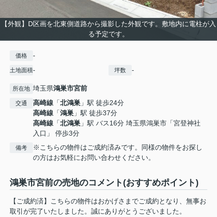
【外観】D区画を北東側道路から撮影した外観です。敷地内に電柱が入
る予定です。
-
価格
-
-
土地面積
坪数
埼玉県
鴻巣市
宮前
所在地
高崎線
「
北鴻巣
」駅 徒歩24分
交通
高崎線
「
鴻巣
」駅 徒歩37分
高崎線
「
北鴻巣
」駅 バス16分 埼玉県鴻巣市「宮登神社
入口」 停歩3分
※こちらの物件はご成約済みです。同様の物件をお探し
備考
の方はお気軽にお問い合わせください。
鴻巣市宮前の売地のコメント(おすすめポイント)
【ご成約済】こちらの物件はおかげさまでご成約となり、無事お
取引が完了いたしました。誠にありがとうございました。