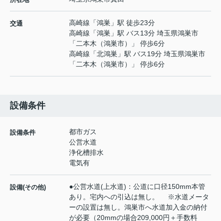
高崎線
「
鴻巣
」駅 徒歩23分
交通
高崎線
「
鴻巣
」駅 バス13分 埼玉県鴻巣市
「二本木（鴻巣市）」 停歩6分
高崎線
「
北鴻巣
」駅 バス19分 埼玉県鴻巣市
「二本木（鴻巣市）」 停歩6分
設備条件
都市ガス
設備条件
公営水道
浄化槽排水
電気有
●公営水道(上水道)：公道に口径150mm本管
設備(その他)
あり。宅内への引込は無し。 ※水道メータ
ーの設置は無し。鴻巣市へ水道加入金の納付
が必要（20mmの場合209,000円＋手数料