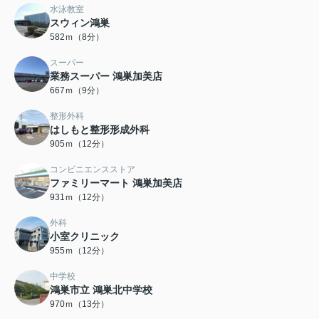
水泳教室
スウィン鴻巣
582ｍ（8分）
スーパー
業務スーパー 鴻巣加美店
667ｍ（9分）
整形外科
はしもと整形形成外科
905ｍ（12分）
コンビニエンスストア
ファミリーマート 鴻巣加美店
931ｍ（12分）
外科
小室クリニック
955ｍ（12分）
中学校
鴻巣市立 鴻巣北中学校
970ｍ（13分）