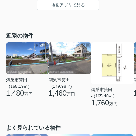
地図アプリで見る
近隣の物件
鴻巣市箕田
鴻巣市箕田
- (155.19㎡)
- (149.98㎡)
-
鴻巣市箕田
1,480
1,460
万円
万円
- (165.40㎡)
1,760
万円
よく見られている物件