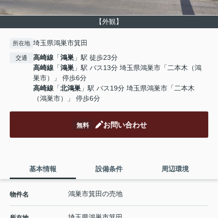
【外観】
埼玉県鴻巣市箕田
所在地
高崎線
「
鴻巣
」駅 徒歩23分
交通
高崎線
「
鴻巣
」駅 バス13分 埼玉県鴻巣市「二本木（鴻
巣市）」 停歩6分
高崎線
「
北鴻巣
」駅 バス19分 埼玉県鴻巣市「二本木
（鴻巣市）」 停歩6分
お問い合わせ
無料
基本情報
設備条件
周辺環境
鴻巣市箕田の売地
物件名
埼玉県
鴻巣市
箕田
所在地