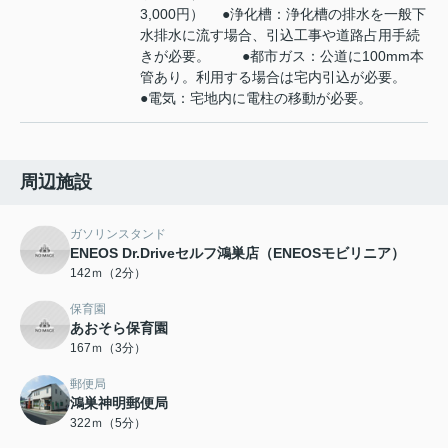
3,000円） ●浄化槽：浄化槽の排水を一般下
水排水に流す場合、引込工事や道路占用手続
きが必要。 ●都市ガス：公道に100mm本
管あり。利用する場合は宅内引込が必要。
●電気：宅地内に電柱の移動が必要。
周辺施設
ガソリンスタンド
ENEOS Dr.Driveセルフ鴻巣店（ENEOSモビリニア）
142ｍ（2分）
保育園
あおそら保育園
167ｍ（3分）
郵便局
鴻巣神明郵便局
322ｍ（5分）