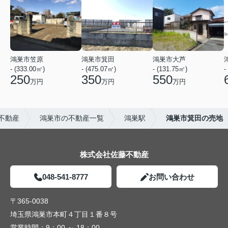
鴻巣市笠原
鴻巣市箕田
鴻巣市大芦
- (333.00㎡)
- (475.07㎡)
- (131.75㎡)
-
250
350
550
万円
万円
万円
不動産
鴻巣市の不動産一覧
鴻巣駅
鴻巣市箕田の売地
株式会社佐藤不動産
048-541-8777
お問い合わせ
〒365-0038
埼玉県鴻巣市本町４丁目１番８号
営業時間：
9：00 ～ 18：00