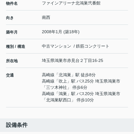
ファインアリーナ北鴻巣弐番館
物件名
南西
向き
2008年1月 (築18年)
築年月
中古マンション / 鉄筋コンクリート
種別 / 構造
埼玉県
鴻巣市
赤見台
２丁目16-25
所在地
高崎線
「
北鴻巣
」駅 徒歩8分
交通
高崎線
「
吹上
」駅 バス25分 埼玉県鴻巣市
「三ツ木神社」 停歩6分
高崎線
「
鴻巣
」駅 バス20分 埼玉県鴻巣市
「北鴻巣駅西口」 停歩10分
設備条件