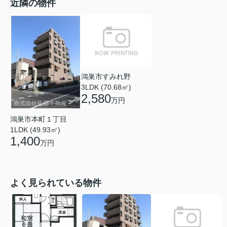
近隣の物件
鴻巣市すみれ野
3LDK (70.68㎡)
2,580
万円
鴻巣市本町１丁目
1LDK (49.93㎡)
1,400
万円
よく見られている物件