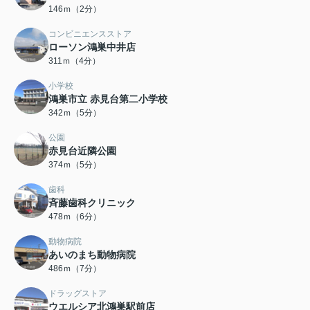
146ｍ（2分）
コンビニエンスストア
ローソン鴻巣中井店
311ｍ（4分）
小学校
鴻巣市立 赤見台第二小学校
342ｍ（5分）
公園
赤見台近隣公園
374ｍ（5分）
歯科
斉藤歯科クリニック
478ｍ（6分）
動物病院
あいのまち動物病院
486ｍ（7分）
ドラッグストア
ウエルシア北鴻巣駅前店