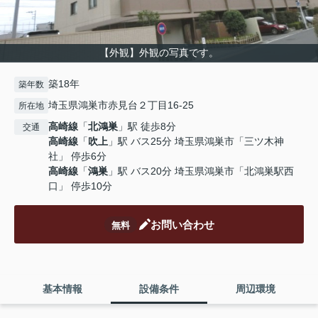
【外観】外観の写真です。
築18年
築年数
埼玉県鴻巣市赤見台２丁目16-25
所在地
高崎線
「
北鴻巣
」駅 徒歩8分
交通
高崎線
「
吹上
」駅 バス25分 埼玉県鴻巣市「三ツ木神
社」 停歩6分
高崎線
「
鴻巣
」駅 バス20分 埼玉県鴻巣市「北鴻巣駅西
口」 停歩10分
お問い合わせ
無料
基本情報
設備条件
周辺環境