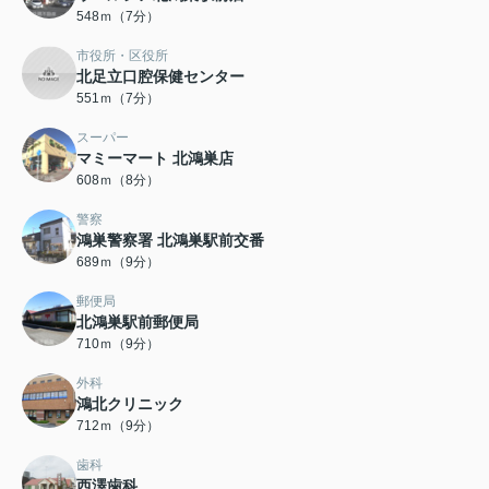
548ｍ（7分）
市役所・区役所
北足立口腔保健センター
551ｍ（7分）
スーパー
マミーマート 北鴻巣店
608ｍ（8分）
警察
鴻巣警察署 北鴻巣駅前交番
689ｍ（9分）
郵便局
北鴻巣駅前郵便局
710ｍ（9分）
外科
鴻北クリニック
712ｍ（9分）
歯科
西澤歯科