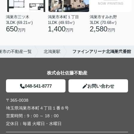
鴻巣市三ツ木
鴻巣市本町１丁目
鴻巣市すみれ野
3LDK (69.21㎡)
1LDK (49.93㎡)
3LDK (70.68㎡)
650
1,400
2,580
万円
万円
万円
巣市の不動産一覧
北鴻巣駅
ファインアリーナ北鴻巣弐番館
株式会社佐藤不動産
048-541-8777
お問い合わせ
〒365-0038
埼玉県鴻巣市本町４丁目１番８号
営業時間：
9：00 ～ 18：00
定休日：
毎週 火曜日・水曜日