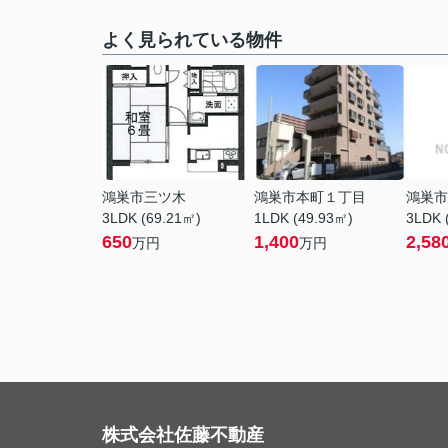
よく見られている物件
鴻巣市三ツ木
鴻巣市本町１丁目
鴻巣市
3LDK (69.21㎡)
1LDK (49.93㎡)
3LDK 
650
1,400
2,58
万円
万円
株式会社佐藤不動産