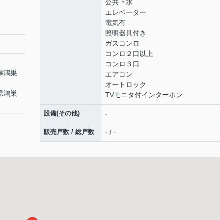
公共下水
エレベーター
電気有
照明器具付き
ガスコンロ
コンロ２口以上
コンロ３口
県鴻巣
エアコン
オートロック
県鴻巣
TVモニタ付インターホン
設備(その他)
-
販売戸数 / 総戸数
- / -