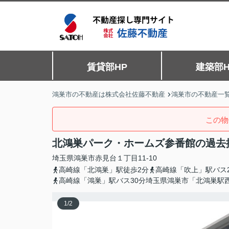
賃貸部HP
建築部H
鴻巣市の不動産は株式会社佐藤不動産
鴻巣市の不動産一
この物
北鴻巣パーク・ホームズ参番館の過去
埼玉県
鴻巣市
赤見台
１丁目11-10
高崎線「北鴻巣」駅徒歩2分
高崎線「吹上」駅バス
高崎線「鴻巣」駅バス30分埼玉県鴻巣市「北鴻巣駅
1
/
2