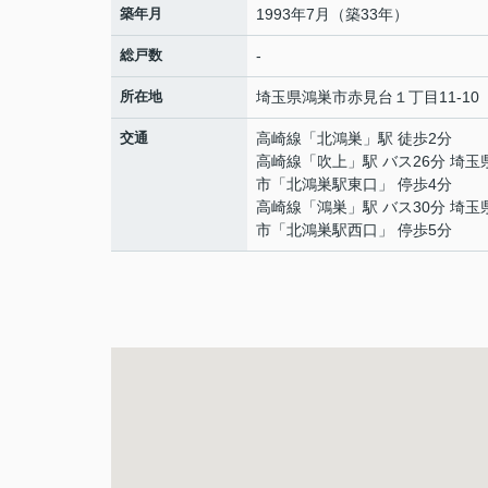
築年月
1993年7月（築33年）
総戸数
-
所在地
埼玉県
鴻巣市
赤見台
１丁目11-10
交通
高崎線
「
北鴻巣
」駅 徒歩2分
高崎線
「
吹上
」駅 バス26分 埼玉
市「北鴻巣駅東口」 停歩4分
高崎線
「
鴻巣
」駅 バス30分 埼玉
市「北鴻巣駅西口」 停歩5分