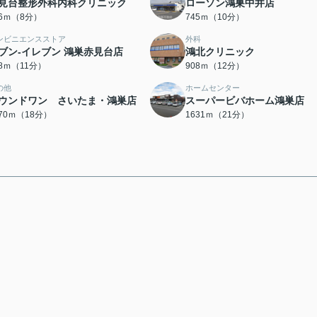
見台整形外科内科クリニック
ローソン鴻巣中井店
06ｍ（8分）
745ｍ（10分）
ンビニエンスストア
外科
ブン-イレブン 鴻巣赤見台店
鴻北クリニック
38ｍ（11分）
908ｍ（12分）
の他
ホームセンター
ウンドワン さいたま・鴻巣店
スーパービバホーム鴻巣店
370ｍ（18分）
1631ｍ（21分）