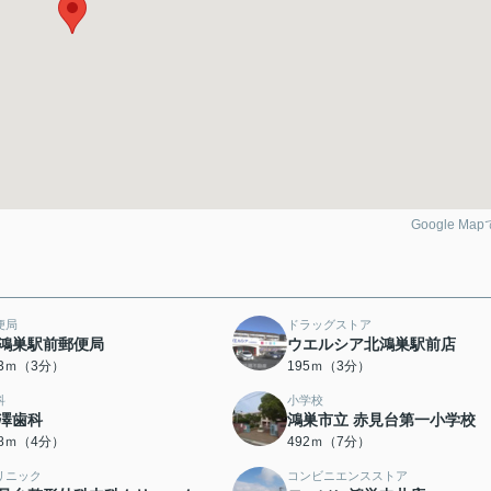
Google Ma
便局
ドラッグストア
鴻巣駅前郵便局
ウエルシア北鴻巣駅前店
63ｍ（3分）
195ｍ（3分）
科
小学校
澤歯科
鴻巣市立 赤見台第一小学校
48ｍ（4分）
492ｍ（7分）
リニック
コンビニエンスストア