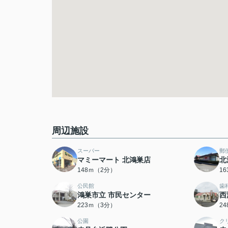
周辺施設
スーパー
郵
マミーマート 北鴻巣店
北
148ｍ（2分）
1
公民館
歯
鴻巣市立 市民センター
西
223ｍ（3分）
2
公園
ク