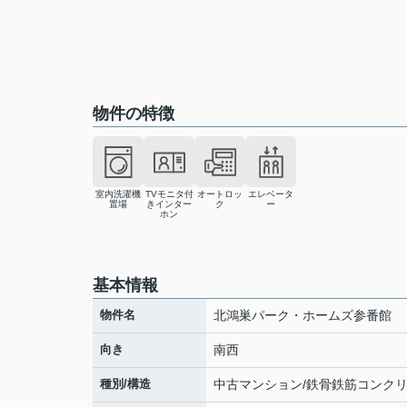
物件の特徴
室内洗濯機
TVモニタ付
オートロッ
エレベータ
置場
きインター
ク
ー
ホン
基本情報
物件名
北鴻巣パーク・ホームズ参番館
向き
南西
種別/構造
中古マンション/鉄骨鉄筋コンク