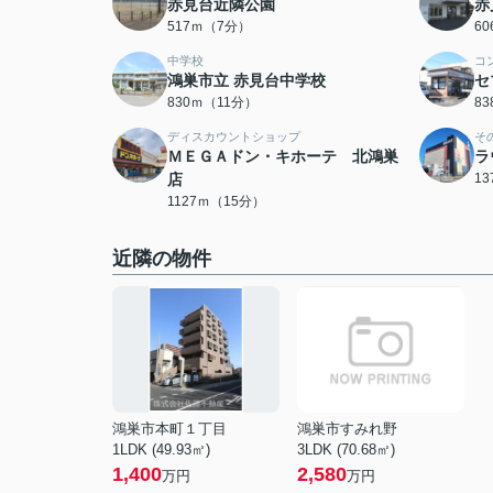
赤見台近隣公園
赤
517ｍ（7分）
6
中学校
コ
鴻巣市立 赤見台中学校
セ
830ｍ（11分）
8
ディスカウントショップ
そ
ＭＥＧＡドン・キホーテ 北鴻巣
ラ
店
1
1127ｍ（15分）
近隣の物件
鴻巣市本町１丁目
鴻巣市すみれ野
1LDK (49.93㎡)
3LDK (70.68㎡)
1,400
2,580
万円
万円