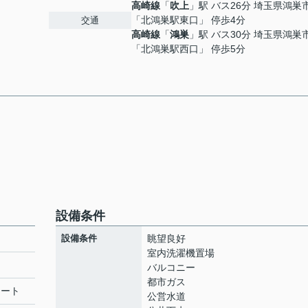
高崎線
「
吹上
」駅 バス26分 埼玉県鴻巣
「北鴻巣駅東口」 停歩4分
交通
高崎線
「
鴻巣
」駅 バス30分 埼玉県鴻巣
「北鴻巣駅西口」 停歩5分
設備条件
設備条件
眺望良好
室内洗濯機置場
バルコニー
都市ガス
リート
公営水道