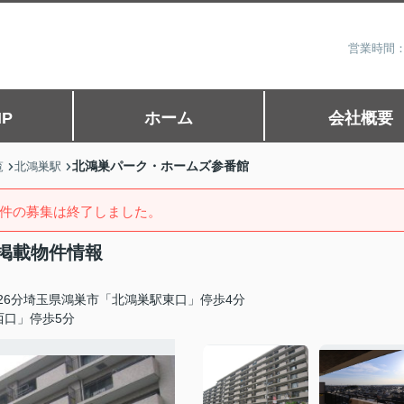
営業時間：
P
ホーム
会社概要
北鴻巣パーク・ホームズ参番館
覧
北鴻巣駅
件の募集は終了しました。
掲載物件情報
26分埼玉県鴻巣市「北鴻巣駅東口」停歩4分
西口」停歩5分