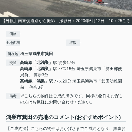
【外観】南東側道路から撮影 撮影日：2020年6月12日 10：25ごろ
-
価格
-
-
土地面積
坪数
埼玉県
鴻巣市
箕田
所在地
高崎線
「
北鴻巣
」駅 徒歩17分
交通
高崎線
「
北鴻巣
」駅 バス15分 埼玉県鴻巣市「箕田郵便
局前」 停歩3分
高崎線
「
鴻巣
」駅 バス20分 埼玉県鴻巣市「箕田幼稚園
前」 停歩3分
※こちらの物件はご成約済みです。同様の物件をお探し
備考
の方はお気軽にお問い合わせください。
鴻巣市箕田の売地のコメント(おすすめポイント)
【ご成約済】こちらの物件はおかげさまでご成約となり、無事お