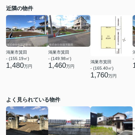
近隣の物件
鴻巣市箕田
鴻巣市箕田
- (155.19㎡)
- (149.98㎡)
-
鴻巣市箕田
1,480
1,460
万円
万円
- (165.40㎡)
1,760
万円
よく見られている物件