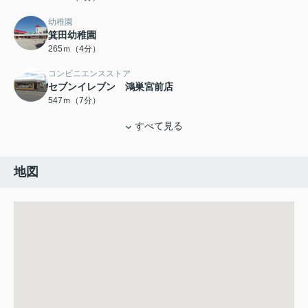
幼稚園
箕田幼稚園
265ｍ（4分）
コンビニエンスストア
セブンイレブン 鴻巣宮前店
547ｍ（7分）
すべて見る
地図