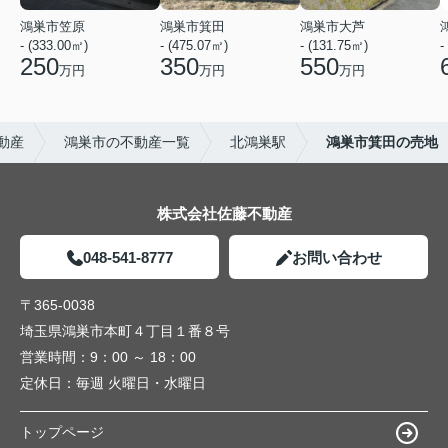
鴻巣市笠原
鴻巣市箕田
鴻巣市大芦
- (333.00㎡)
- (475.07㎡)
- (131.75㎡)
-
250
350
550
万円
万円
万円
動産
鴻巣市の不動産一覧
北鴻巣駅
鴻巣市箕田の売地
株式会社佐藤不動産
048-541-8777
お問い合わせ
〒365-0038
埼玉県鴻巣市本町４丁目１番８号
営業時間：
9：00 ～ 18：00
定休日：
毎週 火曜日・水曜日
トップページ