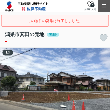
0
お気に入り
この物件の募集は終了しました。
鴻巣市箕田の売地
募集0
-
1
/
3