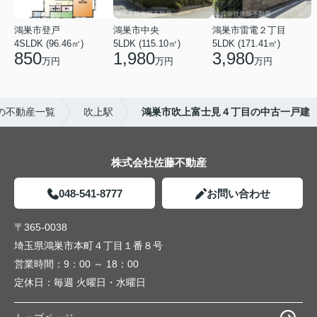
鴻巣市登戸
鴻巣市中央
鴻巣市雷電２丁目
4SLDK (96.46㎡)
5LDK (115.10㎡)
5LDK (171.41㎡)
850
1,980
3,980
万円
万円
万円
の不動産一覧
吹上駅
鴻巣市吹上富士見４丁目の中古一戸建
株式会社佐藤不動産
048-541-8777
お問い合わせ
〒365-0038
埼玉県鴻巣市本町４丁目１番８号
営業時間：
9：00 ～ 18：00
定休日：
毎週 火曜日・水曜日