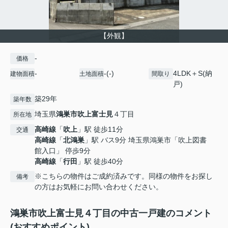
【外観】
-
価格
-
-(-)
4LDK＋S(納
建物面積
土地面積
間取り
戸)
築29年
築年数
埼玉県
鴻巣市
吹上富士見
４丁目
所在地
高崎線
「
吹上
」駅 徒歩11分
交通
高崎線
「
北鴻巣
」駅 バス9分 埼玉県鴻巣市「吹上図書
館入口」 停歩9分
高崎線
「
行田
」駅 徒歩40分
※こちらの物件はご成約済みです。同様の物件をお探し
備考
の方はお気軽にお問い合わせください。
鴻巣市吹上富士見４丁目の中古一戸建のコメント
(おすすめポイント)