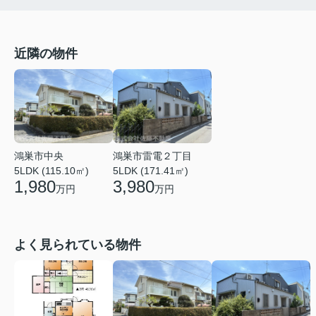
近隣の物件
鴻巣市中央
鴻巣市雷電２丁目
5LDK (115.10㎡)
5LDK (171.41㎡)
1,980
3,980
万円
万円
よく見られている物件