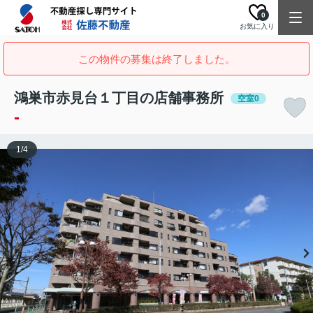
0
お気に入り
この物件の募集は終了しました。
鴻巣市赤見台１丁目の店舗事務所
空室0
-
1
/
4