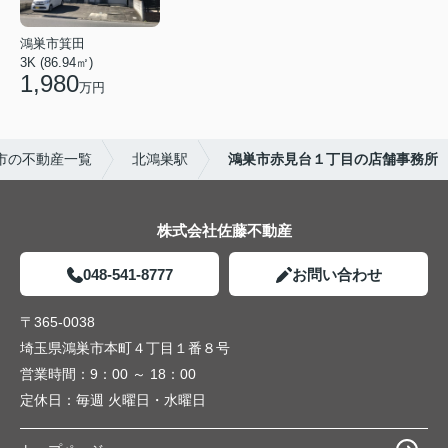
鴻巣市箕田
3K (86.94㎡)
1,980
万円
市の不動産一覧
北鴻巣駅
鴻巣市赤見台１丁目の店舗事務所
株式会社佐藤不動産
048-541-8777
お問い合わせ
〒365-0038
埼玉県鴻巣市本町４丁目１番８号
営業時間：
9：00 ～ 18：00
定休日：
毎週 火曜日・水曜日