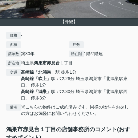
【外観】
-
価格
-
-
面積
坪数
築30年
1階/7階建
築年数
所在階
埼玉県
鴻巣市
赤見台
１丁目
所在地
高崎線
「
北鴻巣
」駅 徒歩1分
交通
高崎線
「
吹上
」駅 バス26分 埼玉県鴻巣市「北鴻巣駅東
口」 停歩1分
高崎線
「
鴻巣
」駅 バス30分 埼玉県鴻巣市「北鴻巣駅西
口」 停歩3分
※こちらの物件はご成約済みです。同様の物件をお探し
備考
の方はお気軽にお問い合わせください。
鴻巣市赤見台１丁目の店舗事務所のコメント(おす
すめポイント)