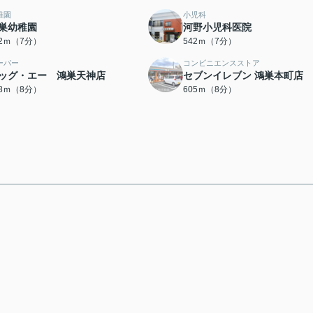
稚園
小児科
巣幼稚園
河野小児科医院
02ｍ（7分）
542ｍ（7分）
ーパー
コンビニエンスストア
ッグ・エー 鴻巣天神店
セブンイレブン 鴻巣本町店
68ｍ（8分）
605ｍ（8分）