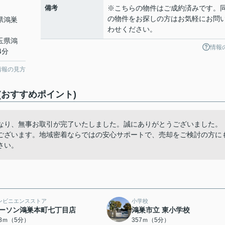
備考
※こちらの物件はご成約済みです。
の物件をお探しの方はお気軽にお問
県鴻巣
わせください。
埼玉県鴻
情報
4分
情報の見方
おすすめポイント)
なり、無事お取引が完了いたしました。誠にありがとうございました。
ございます。地域密着ならではの安心サポートで、売却をご検討の方に
さい。
ンビニエンスストア
小学校
ーソン鴻巣本町七丁目店
鴻巣市立 東小学校
48ｍ（5分）
357ｍ（5分）