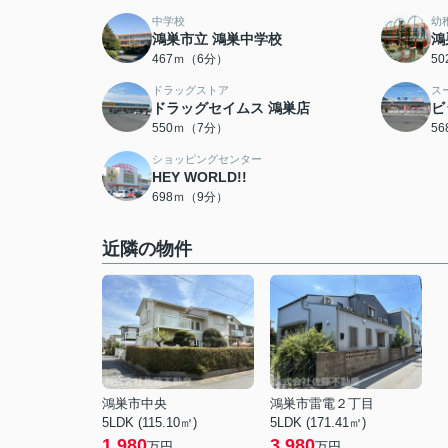
中学校
幼
鴻巣市立 鴻巣中学校
鴻
467ｍ（6分）
5
ドラッグストア
ス
ドラッグセイムス 鴻巣店
ビ
550ｍ（7分）
5
ショッピングセンター
HEY WORLD!!
698ｍ（9分）
近隣の物件
鴻巣市中央
鴻巣市雷電２丁目
5LDK (115.10㎡)
5LDK (171.41㎡)
1,980
3,980
万円
万円