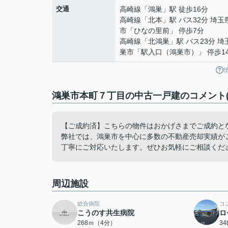
交通
高崎線
「
鴻巣
」駅 徒歩16分
高崎線
「
北本
」駅 バス32分 埼玉
市「ひなの里前」 停歩7分
高崎線
「
北鴻巣
」駅 バス23分 
巣市「駅入口（鴻巣市）」 停歩1
鴻巣市本町７丁目の中古一戸建のコメント(
【ご成約済】こちらの物件はおかげさまでご成約と
弊社では、鴻巣市を中心に多数の不動産売却実績が
丁寧にご対応いたします。ぜひお気軽にご相談くだ
周辺施設
総合病院
コ
こうのす共生病院
ロ
268ｍ（4分）
3