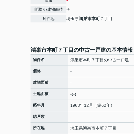
-
価格
-/-
間取り/建物面積
埼玉県
鴻巣市
本町
７丁目
所在地
鴻巣市本町７丁目の中古一戸建の基本情報
物件名
鴻巣市本町７丁目の中古一戸建
価格
-
建物面積
-
土地面積
-(-)
築年月
1963年12月（築62年）
総戸数
-
所在地
埼玉県
鴻巣市
本町
７丁目