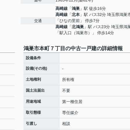
1963年12月(築62年)
築年
高崎線
「
鴻巣
」駅 徒歩16分
高崎線
「
北本
」駅 バス32分 埼玉県鴻巣
「ひなの里前」 停歩7分
交通
高崎線
「
北鴻巣
」駅 バス23分 埼玉県鴻
「駅入口（鴻巣市）」 停歩14分
鴻巣市本町７丁目の中古一戸建の詳細情報
設備条件
設備(その他)
-
土地権利
所有権
国土法届出
不要
用途地域
第一種住居
取引態様
専任媒介
引渡し
相談