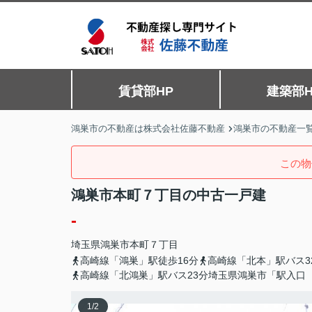
賃貸部HP
建築部H
鴻巣市の不動産は株式会社佐藤不動産
鴻巣市の不動産一
この物
鴻巣市本町７丁目の中古一戸建
-
埼玉県
鴻巣市
本町
７丁目
高崎線「鴻巣」駅徒歩16分
高崎線「北本」駅バス3
高崎線「北鴻巣」駅バス23分埼玉県鴻巣市「駅入口（
1
/
2