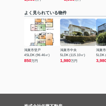
よく見られている物件
鴻巣市登戸
鴻巣市中央
鴻巣市
4SLDK (96.46㎡)
5LDK (115.10㎡)
5LDK 
850
1,980
3,98
万円
万円