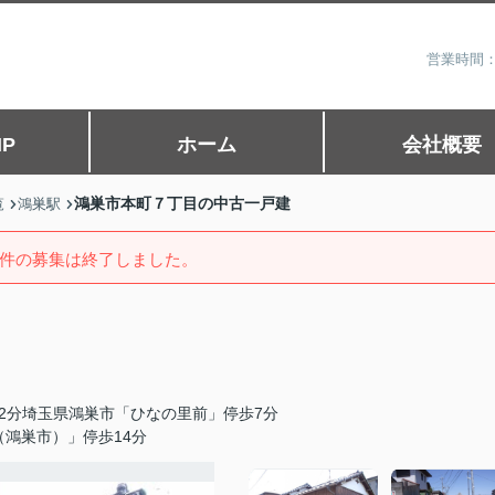
営業時間：
P
ホーム
会社概要
鴻巣市本町７丁目の中古一戸建
覧
鴻巣駅
件の募集は終了しました。
2分埼玉県鴻巣市「ひなの里前」停歩7分
鴻巣市）」停歩14分