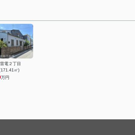
雷電２丁目
(171.41㎡)
0
万円