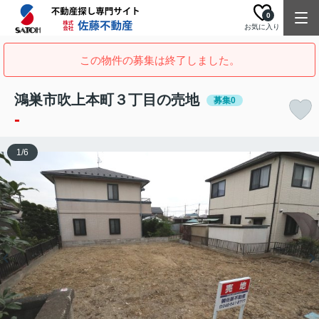
0
お気に入り
この物件の募集は終了しました。
鴻巣市吹上本町３丁目の売地
募集0
-
1
/
6