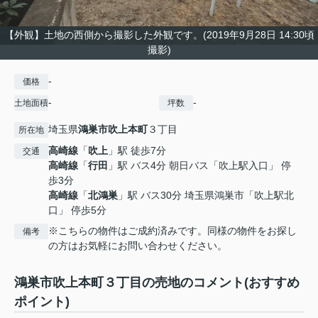
【外観】土地の西側から撮影した外観です。(2019年9月28日 14:30頃
撮影)
-
価格
-
-
土地面積
坪数
埼玉県
鴻巣市
吹上本町
３丁目
所在地
高崎線
「
吹上
」駅 徒歩7分
交通
高崎線
「
行田
」駅 バス4分 朝日バス「吹上駅入口」 停
歩3分
高崎線
「
北鴻巣
」駅 バス30分 埼玉県鴻巣市「吹上駅北
口」 停歩5分
※こちらの物件はご成約済みです。同様の物件をお探し
備考
の方はお気軽にお問い合わせください。
鴻巣市吹上本町３丁目の売地のコメント(おすすめ
ポイント)