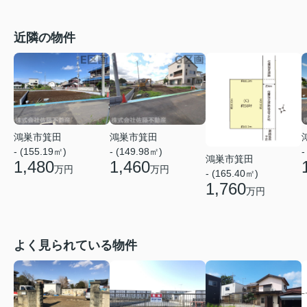
近隣の物件
鴻巣市箕田
鴻巣市箕田
- (155.19㎡)
- (149.98㎡)
-
鴻巣市箕田
1,480
1,460
万円
万円
- (165.40㎡)
1,760
万円
よく見られている物件