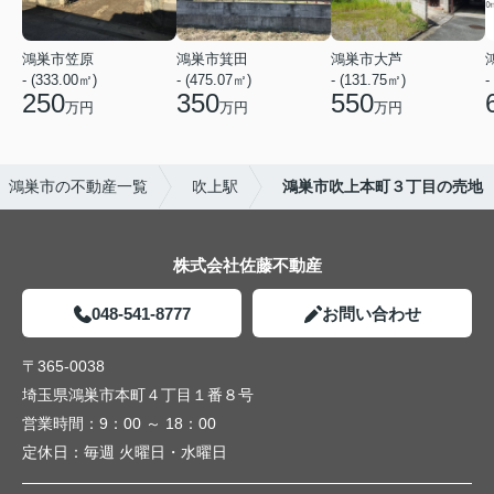
鴻巣市笠原
鴻巣市箕田
鴻巣市大芦
- (333.00㎡)
- (475.07㎡)
- (131.75㎡)
-
250
350
550
万円
万円
万円
鴻巣市の不動産一覧
吹上駅
鴻巣市吹上本町３丁目の売地
株式会社佐藤不動産
048-541-8777
お問い合わせ
〒365-0038
埼玉県鴻巣市本町４丁目１番８号
営業時間：
9：00 ～ 18：00
定休日：
毎週 火曜日・水曜日