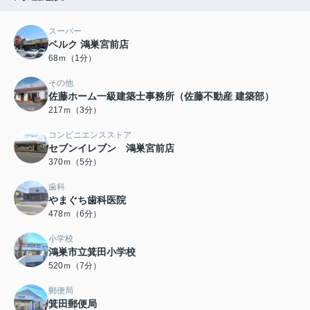
スーパー
ベルク 鴻巣宮前店
68ｍ（1分）
その他
佐藤ホーム一級建築士事務所（佐藤不動産 建築部）
217ｍ（3分）
コンビニエンスストア
セブンイレブン 鴻巣宮前店
370ｍ（5分）
歯科
やまぐち歯科医院
478ｍ（6分）
小学校
鴻巣市立箕田小学校
520ｍ（7分）
郵便局
箕田郵便局