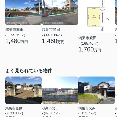
鴻巣市箕田
鴻巣市箕田
- (155.19㎡)
- (149.98㎡)
-
鴻巣市箕田
1,480
1,460
万円
万円
- (165.40㎡)
1,760
万円
よく見られている物件
鴻巣市笠原
鴻巣市箕田
鴻巣市大芦
- (333.00㎡)
- (475.07㎡)
- (131.75㎡)
-