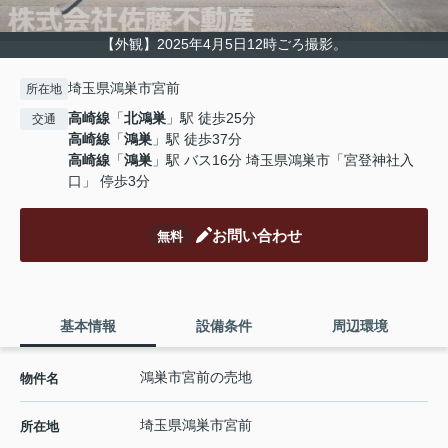
【外観】2025年4月5日12時ごろ撮影。
埼玉県鴻巣市宮前
所在地
高崎線
「
北鴻巣
」駅 徒歩25分
交通
高崎線
「
鴻巣
」駅 徒歩37分
高崎線
「
鴻巣
」駅 バス16分 埼玉県鴻巣市「宮登神社入
口」 停歩3分
お問い合わせ
無料
基本情報
設備条件
周辺環境
鴻巣市宮前の売地
物件名
埼玉県
鴻巣市
宮前
所在地