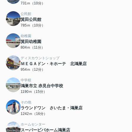
731ｍ（10分）
公民館
箕田公民館
785ｍ（10分）
幼稚園
箕田幼稚園
804ｍ（11分）
ディスカウントショップ
ＭＥＧＡドン・キホーテ 北鴻巣店
954ｍ（12分）
中学校
鴻巣市立 赤見台中学校
1190ｍ（15分）
その他
ラウンドワン さいたま・鴻巣店
1242ｍ（16分）
ホームセンター
スーパービバホーム鴻巣店