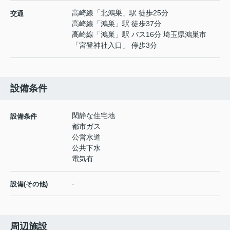
高崎線
「
北鴻巣
」駅 徒歩25分
交通
高崎線
「
鴻巣
」駅 徒歩37分
高崎線
「
鴻巣
」駅 バス16分 埼玉県鴻巣市
「宮登神社入口」 停歩3分
設備条件
閑静な住宅地
設備条件
都市ガス
公営水道
公共下水
電気有
-
設備(その他)
周辺施設