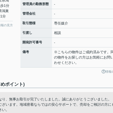
埼玉県鴻
管理員の勤務形態
-
歩1分
県鴻巣
管理会社
-
1分
取引態様
専任媒介
情報の見方
引渡し
相談
開発許可番号
-
備考
※こちらの物件はご成約済みです。
の物件をお探しの方はお気軽にお問
わせください。
情報
めポイント)
なり、無事お取引が完了いたしました。誠にありがとうございました。
ございます。地域密着ならではの安心サポートで、売却をご検討の方に
さい。