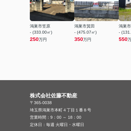
鴻巣市笠原
鴻巣市箕田
鴻巣市
- (333.00㎡)
- (475.07㎡)
- (131
250
350
550
万円
万円
株式会社佐藤不動産
〒365-0038
埼玉県鴻巣市本町４丁目１番８号
営業時間：
9：00 ～ 18：00
定休日：
毎週 火曜日・水曜日