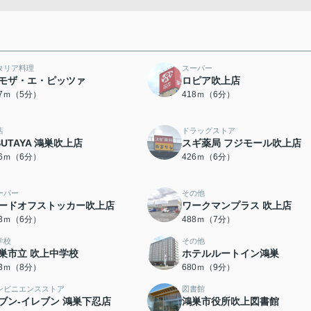
タリア料理
スーパー
モザ・エ・ピッツァ
ロピア吹上店
27ｍ（5分）
418ｍ（6分）
店
ドラッグストア
SUTAYA 鴻巣吹上店
スギ薬局 フジモール吹上店
26ｍ（6分）
426ｍ（6分）
ーパー
その他
ードオフストッカー吹上店
ワークマンプラス 吹上店
63ｍ（6分）
488ｍ（7分）
学校
その他
巣市立 吹上中学校
ホテルルートイン鴻巣
23ｍ（8分）
680ｍ（9分）
ンビニエンスストア
図書館
ブン-イレブン 鴻巣下忍店
鴻巣市役所吹上図書館