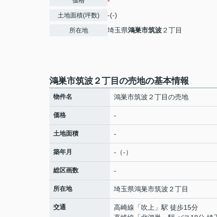
-
価格
-(-)
土地面積(坪数)
埼玉県
鴻巣市
筑波
２丁目
所在地
鴻巣市筑波２丁目の売地の基本情報
物件名
鴻巣市筑波２丁目の売地
価格
-
土地面積
-
築年月
-（-）
総区画数
-
所在地
埼玉県
鴻巣市
筑波
２丁目
交通
高崎線
「
吹上
」駅 徒歩15分