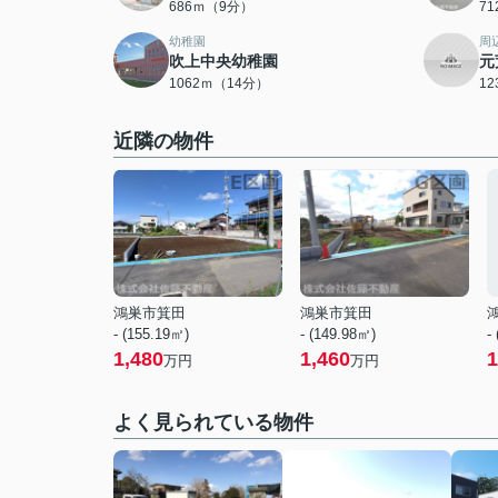
686ｍ（9分）
7
幼稚園
周
吹上中央幼稚園
元
1062ｍ（14分）
1
近隣の物件
鴻巣市箕田
鴻巣市箕田
- (155.19㎡)
- (149.98㎡)
-
1,480
1,460
1
万円
万円
よく見られている物件