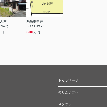
大芦
鴻巣市中井
.75㎡)
- (141.82㎡)
600
万円
万円
トップページ
売りたい方へ
スタッフ