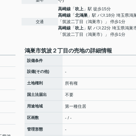
-(-)
築年
高崎線
「
吹上
」駅 徒歩15分
高崎線
「
北鴻巣
」駅 バス18分 埼玉県鴻
「筑波二丁目（鴻巣市）」 停歩1分
交通
高崎線
「
吹上
」駅 バス22分 埼玉県鴻巣
「筑波二丁目（鴻巣市）」 停歩1分
鴻巣市筑波２丁目の売地の詳細情報
設備条件
設備(その他)
-
土地権利
所有権
国土法届出
不要
用途地域
第一種住居
区画数
- / -
管理形態
-