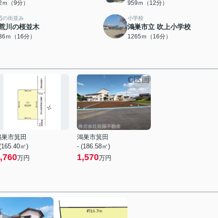
12ｍ（9分）
959ｍ（12分）
辺の街並み
小学校
荒川の桜並木
鴻巣市立 吹上小学校
236ｍ（16分）
1265ｍ（16分）
鴻巣市箕田
鴻巣市箕田
 (165.40㎡)
- (186.58㎡)
,760
1,570
万円
万円