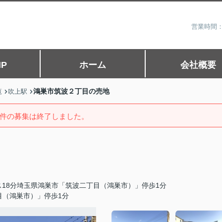
営業時間：
P
ホーム
会社概要
鴻巣市筑波２丁目の売地
覧
吹上駅
件の募集は終了しました。
18分埼玉県鴻巣市「筑波二丁目（鴻巣市）」停歩1分
目（鴻巣市）」停歩1分