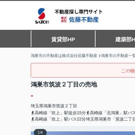
賃貸部HP
建築部H
鴻巣市の不動産は株式会社佐藤不動産
鴻巣市の不動産一
この物
鴻巣市筑波２丁目の売地
-
埼玉県
鴻巣市
筑波
２丁目
高崎線「吹上」駅徒歩15分
高崎線「北鴻巣」駅バス
高崎線「吹上」駅バス22分埼玉県鴻巣市「筑波二丁
1
/
4