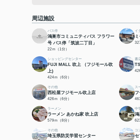
周辺施設
バス停
イ
鴻巣市コミュニティバス フラワー
ミ
号 バス停「筑波二丁目」
3
22ｍ（1分）
ショッピングセンター
書
FUJI MALL 吹上 （フジモール吹
T
上)
4
424ｍ（6分）
その他
ス
西松屋フジモール吹上店
フ
426ｍ（6分）
4
ラーメン
中
ラーメン あかね家 吹上店
鴻
579ｍ（8分）
6
その他
コ
埼玉県防災学習センター
セ