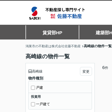
賃貸部HP
建築部H
高崎線の物件一覧
鴻巣市の不動産は株式会社佐藤不動産
高崎線の物件一覧
6
件
高崎線
変更
物件種別
戸建
投資用
一戸建て