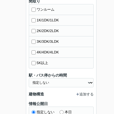
間取り
ワンルーム
1K/1DK/1LDK
2K/2DK/2LDK
3K/3DK/3LDK
4K/4DK/4LDK
5K以上
駅・バス停からの時間
建物構造
追加する
情報公開日
指定しない
本日