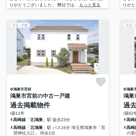
りがとうございました。 弊社では...
もっと見る
りがと
中古一戸建
中古一
鴻巣市
宮前
鴻巣
鴻巣市宮前の中古一戸建
鴻巣
過去掲載物件
過
/築11年
/築62
高崎線
「
北鴻巣
」駅 徒歩23分
高崎
高崎線
「
北鴻巣
」駅 バス16分 埼玉県鴻巣市「宮
高崎
登神社入口」 停歩1分
の里