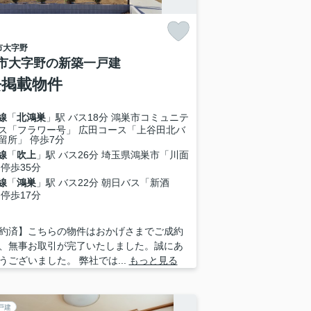
市
大字野
市大字野の新築一戸建
去掲載物件
線
「
北鴻巣
」駅 バス18分 鴻巣市コミュニテ
ス「フラワー号」 広田コース「上谷田北バ
留所」 停歩7分
線
「
吹上
」駅 バス26分 埼玉県鴻巣市「川面
 停歩35分
線
「
鴻巣
」駅 バス22分 朝日バス「新酒
 停歩17分
約済】こちらの物件はおかげさまでご成約
、無事お取引が完了いたしました。誠にあ
うございました。 弊社では...
もっと見る
戸建