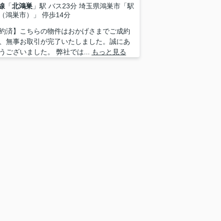
線
「
北鴻巣
」駅 バス23分 埼玉県鴻巣市「駅
（鴻巣市）」 停歩14分
約済】こちらの物件はおかげさまでご成約
、無事お取引が完了いたしました。誠にあ
うございました。 弊社では...
もっと見る