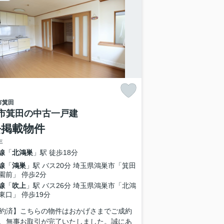
市
箕田
市箕田の中古一戸建
去掲載物件
年
線
「
北鴻巣
」駅 徒歩18分
線
「
鴻巣
」駅 バス20分 埼玉県鴻巣市「箕田
園前」 停歩2分
線
「
吹上
」駅 バス26分 埼玉県鴻巣市「北鴻
東口」 停歩19分
約済】こちらの物件はおかげさまでご成約
、無事お取引が完了いたしました。誠にあ