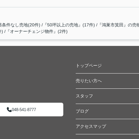
築条件なし売地(20件)
『50坪以上の売地』(17件)
『鴻巣市箕田』の売物件
)
『オーナーチェンジ物件』(2件)
トップページ
売りたい方へ
スタッフ
048-541-8777
ブログ
アクセスマップ