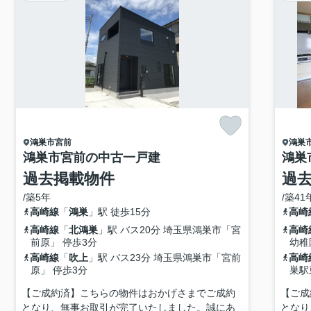
鴻巣市
宮前
鴻巣
鴻巣市宮前の中古一戸建
鴻巣
過去掲載物件
過
/築5年
/築41
高崎線
「
鴻巣
」駅 徒歩15分
高崎
高崎線
「
北鴻巣
」駅 バス20分 埼玉県鴻巣市「宮
高崎
前原」 停歩3分
幼稚
高崎線
「
吹上
」駅 バス23分 埼玉県鴻巣市「宮前
高崎
原」 停歩3分
巣駅
【ご成約済】こちらの物件はおかげさまでご成約
【ご成
となり、無事お取引が完了いたしました。誠にあ
となり