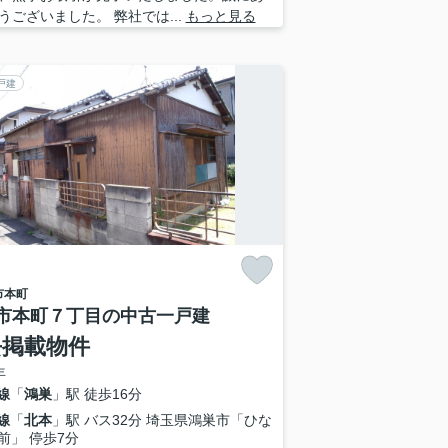
うございました。 弊社では...
もっと見る
戸建
市
本町
市本町７丁目の中古一戸建
去掲載物件
年
線
「
鴻巣
」駅 徒歩16分
線
「
北本
」駅 バス32分 埼玉県鴻巣市「ひな
前」 停歩7分