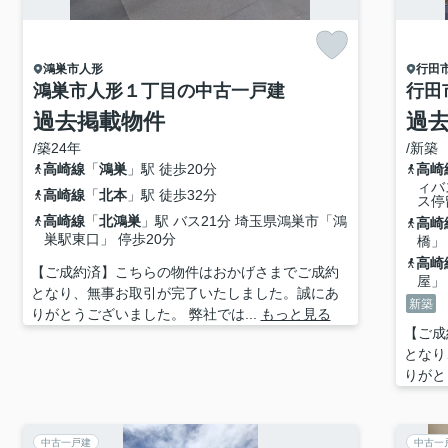
鴻巣市
人形
行田
鴻巣市人形１丁目の中古一戸建
行田
過去掲載物件
過
/築24年
/新築
高崎線
「
鴻巣
」駅 徒歩20分
高崎
ィバ
高崎線
「
北本
」駅 徒歩32分
ス停
高崎線
「
北鴻巣
」駅 バス21分 埼玉県鴻巣市「鴻
高崎
巣駅東口」 停歩20分
橋」
高崎
【ご成約済】こちらの物件はおかげさまでご成約
屋」
となり、無事お取引が完了いたしました。誠にあ
新築
りがとうございました。 弊社では...
もっと見る
【ご成
となり
りがと
中古一戸建
中古一