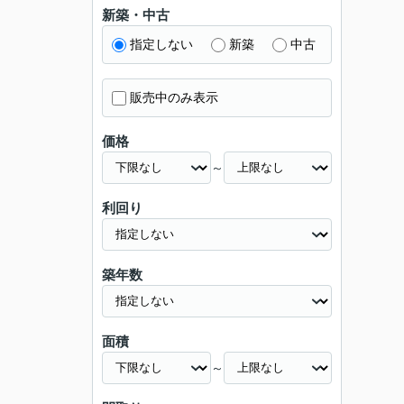
新築・中古
指定しない
新築
中古
販売中のみ表示
価格
～
利回り
築年数
面積
～