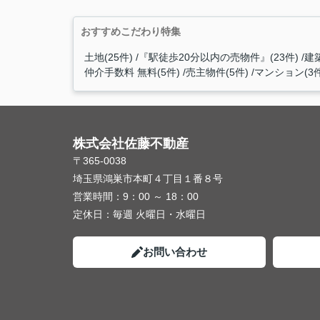
おすすめこだわり特集
土地(25件)
『駅徒歩20分以内の売物件』(23件)
建
仲介手数料 無料(5件)
売主物件(5件)
マンション(3件
株式会社佐藤不動産
〒365-0038
埼玉県鴻巣市本町４丁目１番８号
営業時間：
9：00 ～ 18：00
定休日：
毎週 火曜日・水曜日
お問い合わせ