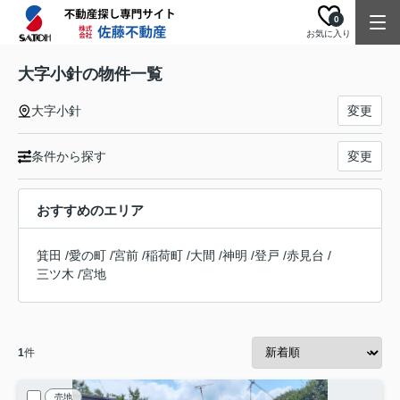
0
お気に入り
大字小針の物件一覧
大字小針
変更
条件から探す
変更
おすすめのエリア
箕田
/
愛の町
/
宮前
/
稲荷町
/
大間
/
神明
/
登戸
/
赤見台
/
三ツ木
/
宮地
1
件
売地