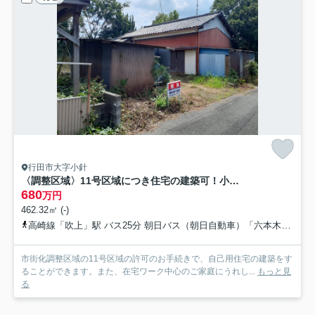
行田市大字小針
〈調整区域〉11号区域につき住宅の建築可！小学校の正門まで徒歩約2分
680
万円
462.32㎡ (-)
高崎線「吹上」駅 バス25分 朝日バス（朝日自動車）「六本木バス停留所」 停歩12分
市街化調整区域の11号区域の許可のお手続きで、自己用住宅の建築をす
ることができます。また、在宅ワーク中心のご家庭にうれし...
もっと見
る