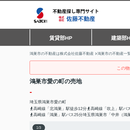
賃貸部HP
建築部H
鴻巣市の不動産は株式会社佐藤不動産
鴻巣市の不動産一
この物
鴻巣市愛の町の売地
-
埼玉県
鴻巣市
愛の町
高崎線「北鴻巣」駅徒歩12分
高崎線「吹上」駅バス
高崎線「鴻巣」駅バス25分埼玉県鴻巣市「中井（鴻
1
/
3