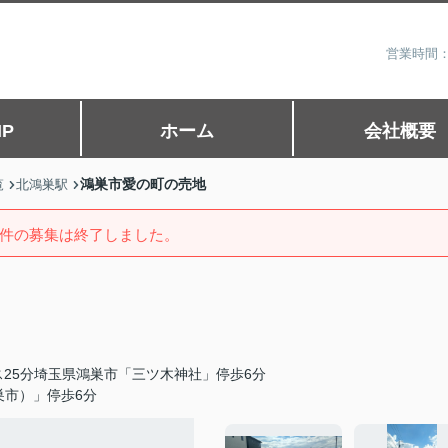
営業時間：
P
ホーム
会社概要
鴻巣市愛の町の売地
覧
北鴻巣駅
件の募集は終了しました。
25分埼玉県鴻巣市「三ツ木神社」停歩6分
巣市）」停歩6分