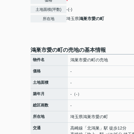
-
価格
-(-)
土地面積(坪数)
埼玉県
鴻巣市
愛の町
所在地
鴻巣市愛の町の売地の基本情報
物件名
鴻巣市愛の町の売地
価格
-
土地面積
-
築年月
-（-）
総区画数
-
所在地
埼玉県
鴻巣市
愛の町
交通
高崎線
「
北鴻巣
」駅 徒歩12分