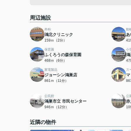
周辺施設
外科
動
鴻北クリニック
あ
159ｍ（2分）
4
保育園
小
ふくろうの森保育園
鴻
468ｍ（6分）
4
家電製品
ス
ジョーシン鴻巣店
マ
861ｍ（11分）
8
公民館
公
鴻巣市立 市民センター
赤
946ｍ（12分）
1
近隣の物件