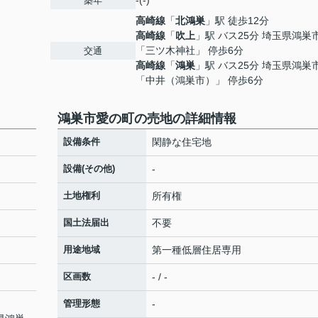
-(-)
築年
高崎線
「
北鴻巣
」駅 徒歩12分
高崎線
「
吹上
」駅 バス25分 埼玉県鴻巣
「三ツ木神社」 停歩6分
交通
高崎線
「
鴻巣
」駅 バス25分 埼玉県鴻巣
「中井（鴻巣市）」 停歩6分
鴻巣市愛の町の売地の詳細情報
設備条件
閑静な住宅地
設備(その他)
-
土地権利
所有権
国土法届出
不要
用途地域
第一種低層住居専用
区画数
- / -
管理形態
-