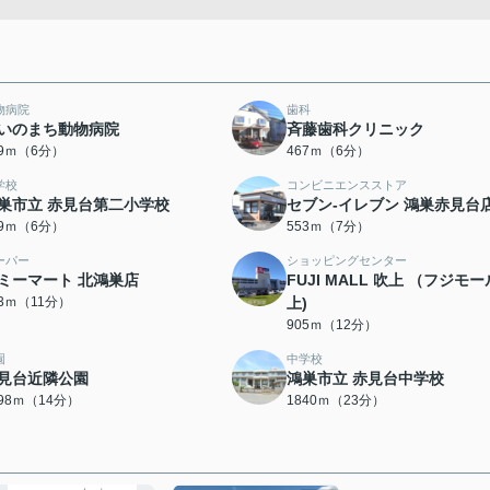
物病院
歯科
いのまち動物病院
斉藤歯科クリニック
19ｍ（6分）
467ｍ（6分）
学校
コンビニエンスストア
巣市立 赤見台第二小学校
セブン-イレブン 鴻巣赤見台
79ｍ（6分）
553ｍ（7分）
ーパー
ショッピングセンター
ミーマート 北鴻巣店
FUJI MALL 吹上 （フジモ
63ｍ（11分）
上)
905ｍ（12分）
園
中学校
見台近隣公園
鴻巣市立 赤見台中学校
098ｍ（14分）
1840ｍ（23分）