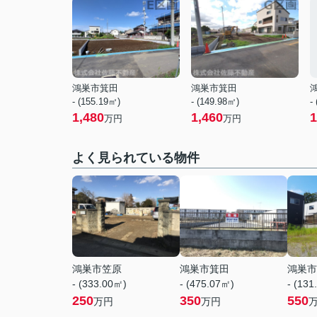
鴻巣市箕田
鴻巣市箕田
- (155.19㎡)
- (149.98㎡)
-
1,480
1,460
1
万円
万円
よく見られている物件
鴻巣市笠原
鴻巣市箕田
鴻巣市
- (333.00㎡)
- (475.07㎡)
- (131
250
350
550
万円
万円