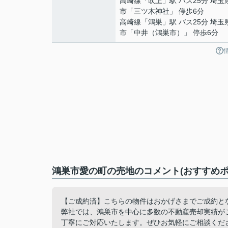
高崎線
「
吹上
」駅 バス25分 埼玉
市「三ツ木神社」 停歩6分
高崎線
「
鴻巣
」駅 バス25分 埼玉
市「中井（鴻巣市）」 停歩6分
鴻巣市愛の町の売地のコメント(おすすめポ
【ご成約済】こちらの物件はおかげさまでご成約と
弊社では、鴻巣市を中心に多数の不動産売却実績が
丁寧にご対応いたします。ぜひお気軽にご相談くだ