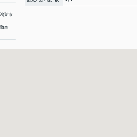
- / -
県鴻巣市
自動車