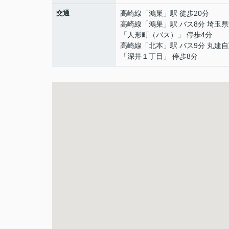
交通
高崎線
「
鴻巣
」駅 徒歩20分
高崎線
「
鴻巣
」駅 バス8分 埼玉
「人形町（バス）」 停歩4分
高崎線
「
北本
」駅 バス9分 丸建
「深井１丁目」 停歩8分