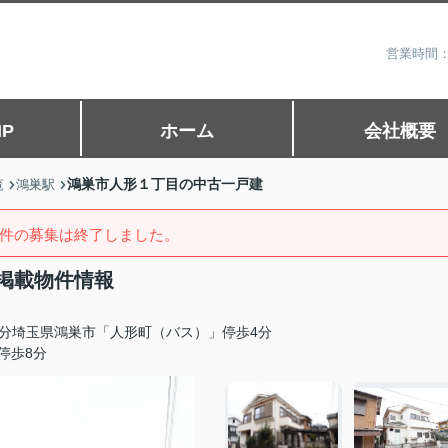
営業時間：
P
ホーム
会社概要
鴻巣市人形１丁目の中古一戸建
覧
鴻巣駅
件の募集は終了しました。
掲載物件情報
分埼玉県鴻巣市「人形町（バス）」停歩4分
停歩8分