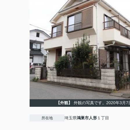
【外観】
外観の写真です。2020年3月7日
埼玉県
鴻巣市
人形
１丁目
所在地