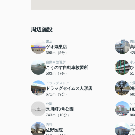
周辺施設
書店
胃
ゲオ鴻巣店
高
398ｍ（5分）
4
自動車教習所
小
こうのす自動車教習所
ひ
503ｍ（7分）
5
ドラッグストア
公
ドラッグセイムス人形店
鴻
671ｍ（9分）
6
公園
シ
氷川町3号公園
H
743ｍ（10分）
8
内科
コ
佐野医院
ロ