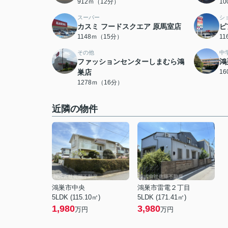
912ｍ（12分）
1
スーパー
シ
カスミ フードスクエア 原馬室店
ピ
1148ｍ（15分）
1
その他
中
ファッションセンターしまむら鴻
鴻
巣店
1
1278ｍ（16分）
近隣の物件
鴻巣市中央
鴻巣市雷電２丁目
5LDK (115.10㎡)
5LDK (171.41㎡)
1,980
3,980
万円
万円