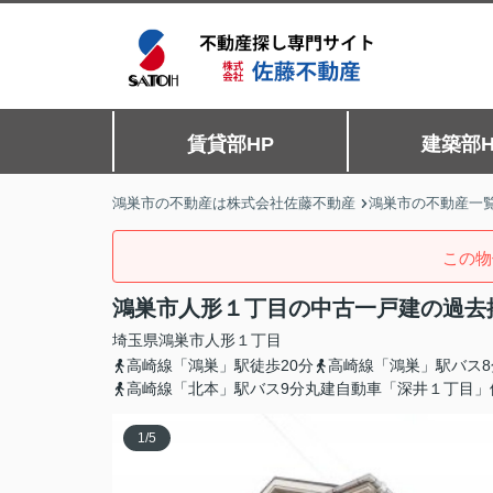
賃貸部HP
建築部H
鴻巣市の不動産は株式会社佐藤不動産
鴻巣市の不動産一
この物
鴻巣市人形１丁目の中古一戸建の過去
埼玉県
鴻巣市
人形
１丁目
高崎線「鴻巣」駅徒歩20分
高崎線「鴻巣」駅バス8
高崎線「北本」駅バス9分丸建自動車「深井１丁目」
1
/
5