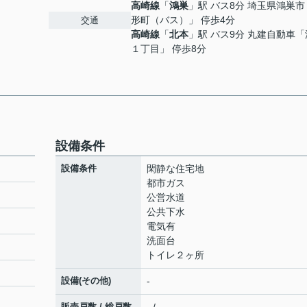
高崎線
「
鴻巣
」駅 バス8分 埼玉県鴻巣
形町（バス）」 停歩4分
交通
高崎線
「
北本
」駅 バス9分 丸建自動車
１丁目」 停歩8分
設備条件
設備条件
閑静な住宅地
都市ガス
公営水道
公共下水
電気有
洗面台
トイレ２ヶ所
設備(その他)
-
販売戸数 / 総戸数