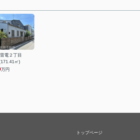
雷電２丁目
(171.41㎡)
0
万円
トップページ