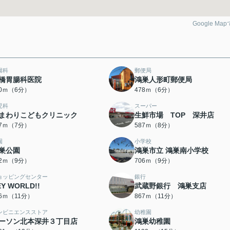
Google Ma
腸科
郵便局
橋胃腸科医院
鴻巣人形町郵便局
20ｍ（6分）
478ｍ（6分）
児科
スーパー
まわりこどもクリニック
生鮮市場 TOP 深井店
17ｍ（7分）
587ｍ（8分）
園
小学校
巣公園
鴻巣市立 鴻巣南小学校
82ｍ（9分）
706ｍ（9分）
ョッピングセンター
銀行
EY WORLD!!
武蔵野銀行 鴻巣支店
66ｍ（11分）
867ｍ（11分）
ンビニエンスストア
幼稚園
ーソン北本深井３丁目店
鴻巣幼稚園