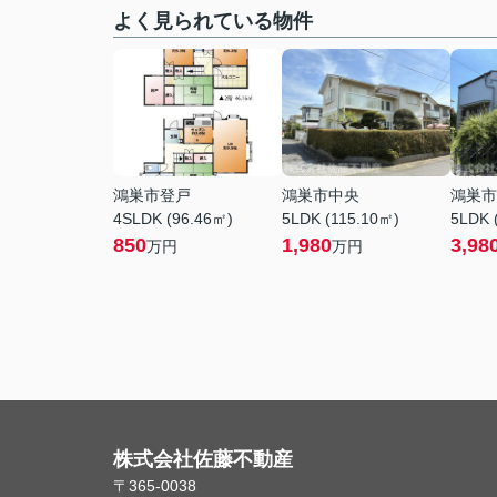
よく見られている物件
鴻巣市登戸
鴻巣市中央
鴻巣市
4SLDK (96.46㎡)
5LDK (115.10㎡)
5LDK 
850
1,980
3,98
万円
万円
株式会社佐藤不動産
〒365-0038