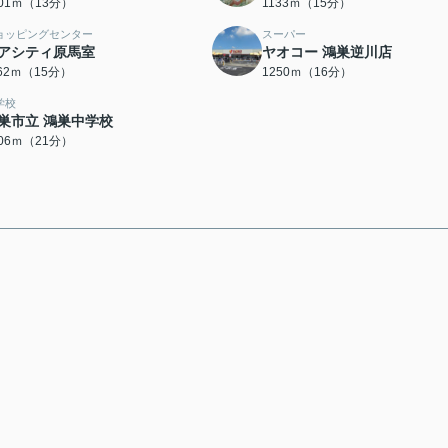
001ｍ（13分）
1133ｍ（15分）
ョッピングセンター
スーパー
アシティ原馬室
ヤオコー 鴻巣逆川店
162ｍ（15分）
1250ｍ（16分）
学校
巣市立 鴻巣中学校
606ｍ（21分）