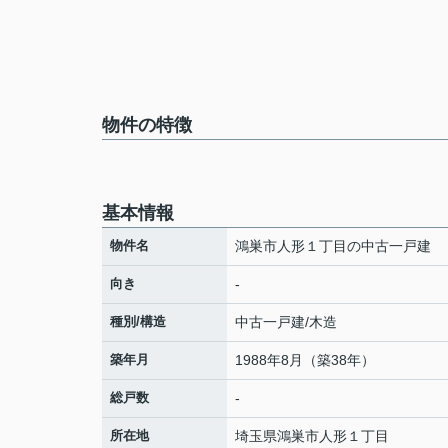
物件の特徴
基本情報
物件名
鴻巣市人形１丁目の中古一戸建
向き
-
種別/構造
中古一戸建/木造
築年月
1988年8月（築38年）
総戸数
-
所在地
埼玉県
鴻巣市
人形
１丁目