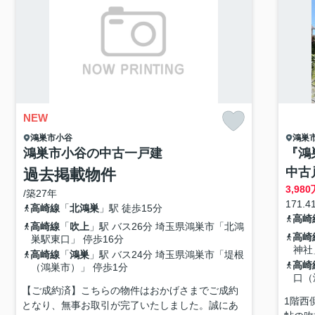
NEW
鴻巣市
小谷
鴻巣
鴻巣市小谷の中古一戸建
『鴻
中古
過去掲載物件
3,980
/築27年
171.4
高崎線
「
北鴻巣
」駅 徒歩15分
高崎
高崎線
「
吹上
」駅 バス26分 埼玉県鴻巣市「北鴻
高崎
巣駅東口」 停歩16分
神社
高崎線
「
鴻巣
」駅 バス24分 埼玉県鴻巣市「堤根
高崎
（鴻巣市）」 停歩1分
口（
【ご成約済】こちらの物件はおかげさまでご成約
1階西
となり、無事お取引が完了いたしました。誠にあ