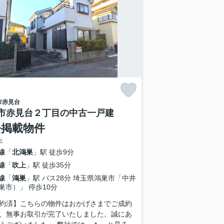
市
赤見台
市赤見台２丁目の中古一戸建
去掲載物件
年
線
「
北鴻巣
」駅 徒歩9分
線
「
吹上
」駅 徒歩35分
線
「
鴻巣
」駅 バス28分 埼玉県鴻巣市「中井
巣市）」 停歩10分
約済】こちらの物件はおかげさまでご成約
、無事お取引が完了いたしました。誠にあ