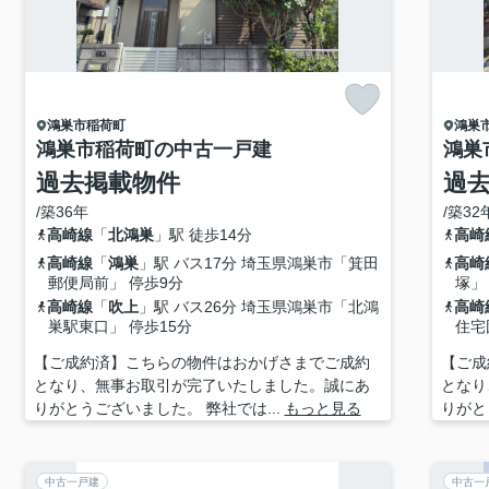
鴻巣市
稲荷町
鴻巣
鴻巣市稲荷町の中古一戸建
鴻巣
過去掲載物件
過
/築36年
/築32
高崎線
「
北鴻巣
」駅 徒歩14分
高崎
高崎線
「
鴻巣
」駅 バス17分 埼玉県鴻巣市「箕田
高崎
郵便局前」 停歩9分
塚」
高崎線
「
吹上
」駅 バス26分 埼玉県鴻巣市「北鴻
高崎
巣駅東口」 停歩15分
住宅
【ご成約済】こちらの物件はおかげさまでご成約
【ご成
となり、無事お取引が完了いたしました。誠にあ
となり
りがとうございました。 弊社では...
もっと見る
りがと
中古一戸建
中古一