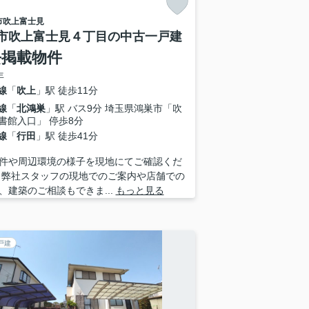
市
吹上富士見
市吹上富士見４丁目の中古一戸建
去掲載物件
年
線
「
吹上
」駅 徒歩11分
線
「
北鴻巣
」駅 バス9分 埼玉県鴻巣市「吹
書館入口」 停歩8分
線
「
行田
」駅 徒歩41分
件や周辺環境の様子を現地にてご確認くだ
 弊社スタッフの現地でのご案内や店舗での
、建築のご相談もできま...
もっと見る
戸建