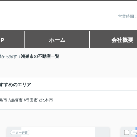
営業時間：
P
ホーム
会社概要
鴻巣市の不動産一覧
村から探す
すすめのエリア
巣市
/
加須市
/
行田市
/
北本市
中古一戸建
中