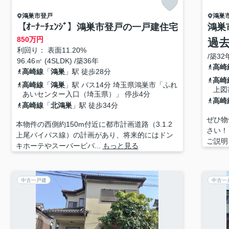
鴻巣市
登戸
鴻巣
【ｵｰﾅｰﾁｪﾝｼﾞ】鴻巣市登戸の一戸建住宅
鴻巣
850
万円
過
利回り： 表面11.20%
/築32
96.46㎡ (4SLDK) /築36年
高崎
高崎線
「
鴻巣
」駅 徒歩28分
高崎
高崎線
「
鴻巣
」駅 バス14分 埼玉県鴻巣市「ふれ
上図
あいセンター入口（埼玉県）」 停歩4分
高崎
高崎線
「
北鴻巣
」駅 徒歩34分
ぜひ物
本物件の西側約150m付近に都市計画道路（3.1.2
さい！
上尾バイパス線）の計画があり、将来的にはドン
ご説明
キホーテやスーパービバ...
もっと見る
中古一戸建
中古一