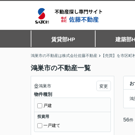
賃貸部HP
建築部H
鴻巣市の不動産は株式会社佐藤不動産
【売買】を市区町
鴻巣市の不動産一覧
お
鴻巣市
変更
物件種別
鴻
戸建
投資用
56
件
一戸建て