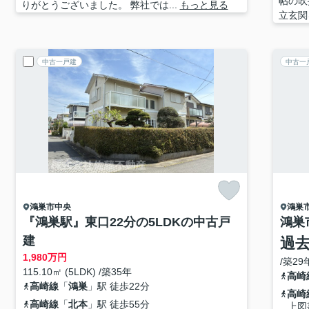
帖の吹
りがとうございました。 弊社では...
もっと見る
立玄関
中古一戸建
中古一
鴻巣市
中央
鴻巣
『鴻巣駅』東口22分の5LDKの中古戸
鴻巣
建
過
1,980
万円
/築29
115.10㎡ (5LDK) /築35年
高崎
高崎線
「
鴻巣
」駅 徒歩22分
高崎
高崎線
「
北本
」駅 徒歩55分
上図