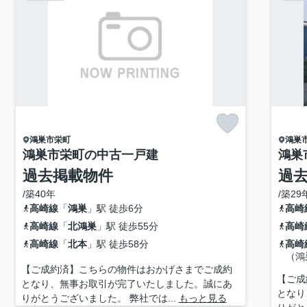
鴻巣市
栄町
鴻巣
鴻巣市栄町の中古一戸建
鴻巣
過去掲載物件
過
/築40年
/築29
高崎線
「
鴻巣
」駅 徒歩6分
高崎
高崎線
「
北鴻巣
」駅 徒歩55分
高崎
高崎線
「
北本
」駅 徒歩58分
高崎
（鴻
【ご成約済】こちらの物件はおかげさまでご成約
【ご成
となり、無事お取引が完了いたしました。誠にあ
となり
りがとうございました。 弊社では...
もっと見る