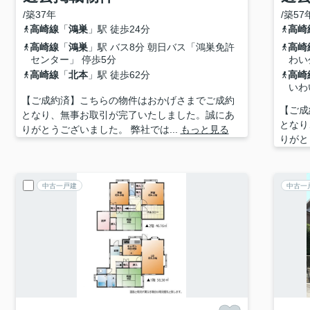
/築37年
/築57
高崎線
「
鴻巣
」駅 徒歩24分
高崎
高崎線
「
鴻巣
」駅 バス8分 朝日バス「鴻巣免許
高崎
センター」 停歩5分
わい
高崎線
「
北本
」駅 徒歩62分
高崎
いわ
【ご成約済】こちらの物件はおかげさまでご成約
【ご成
となり、無事お取引が完了いたしました。誠にあ
となり
りがとうございました。 弊社では...
もっと見る
りがと
中古一戸建
中古一