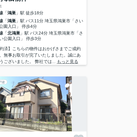
年
線
「
鴻巣
」駅 徒歩18分
線
「
鴻巣
」駅 バス11分 埼玉県鴻巣市「さい
公園入口」 停歩4分
線
「
北鴻巣
」駅 バス24分 埼玉県鴻巣市「さ
い公園入口」 停歩3分
約済】こちらの物件はおかげさまでご成約
、無事お取引が完了いたしました。誠にあ
うございました。 弊社では...
もっと見る
戸建