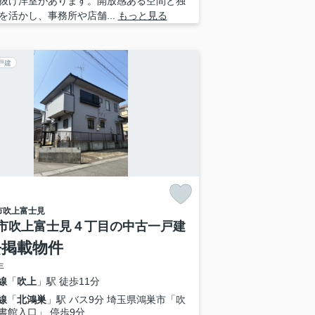
抜け洋室があります。開放感ある空間と独
を活かし、事務所や店舗...
もっと見る
戸建
市
吹上富士見
市吹上富士見４丁目の中古一戸建
去掲載物件
年
線
「
吹上
」駅 徒歩11分
線
「
北鴻巣
」駅 バス9分 埼玉県鴻巣市「吹
書館入口」 停歩9分