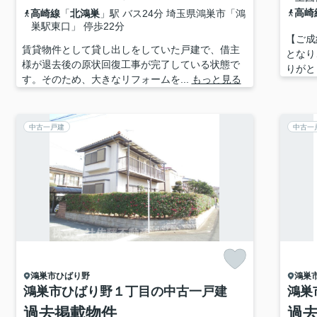
高崎
高崎線
「
北鴻巣
」駅 バス24分 埼玉県鴻巣市「鴻
巣駅東口」 停歩22分
【ご成
賃貸物件として貸し出しをしていた戸建で、借主
となり
様が退去後の原状回復工事が完了している状態で
りがと
す。そのため、大きなリフォームを...
もっと見る
中古一戸建
中古一
鴻巣市
ひばり野
鴻巣
鴻巣市ひばり野１丁目の中古一戸建
鴻巣
過去掲載物件
過