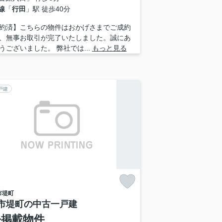
線
「
行田
」駅 徒歩40分
約済】こちらの物件はおかげさまでご成約
、無事お取引が完了いたしました。誠にあ
うございました。 弊社では...
もっと見る
戸建
市
堤町
市堤町の中古一戸建
去掲載物件