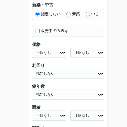
新築・中古
指定しない
新築
中古
販売中のみ表示
価格
～
利回り
築年数
面積
～