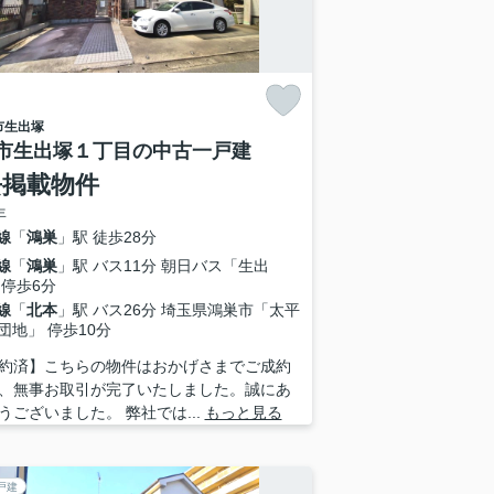
市
生出塚
市生出塚１丁目の中古一戸建
去掲載物件
年
線
「
鴻巣
」駅 徒歩28分
線
「
鴻巣
」駅 バス11分 朝日バス「生出
 停歩6分
線
「
北本
」駅 バス26分 埼玉県鴻巣市「太平
団地」 停歩10分
約済】こちらの物件はおかげさまでご成約
、無事お取引が完了いたしました。誠にあ
うございました。 弊社では...
もっと見る
戸建