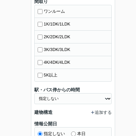
間取り
ワンルーム
1K/1DK/1LDK
2K/2DK/2LDK
3K/3DK/3LDK
4K/4DK/4LDK
5K以上
駅・バス停からの時間
建物構造
追加する
情報公開日
指定しない
本日