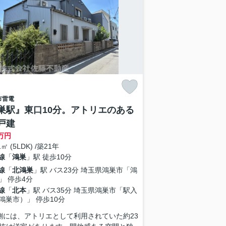
市
雷電
巣駅』東口10分。アトリエのある
戸建
万円
1㎡ (5LDK) /築21年
線
「
鴻巣
」駅 徒歩10分
線
「
北鴻巣
」駅 バス23分 埼玉県鴻巣市「鴻
」 停歩4分
線
「
北本
」駅 バス35分 埼玉県鴻巣市「駅入
鴻巣市）」 停歩10分
側には、アトリエとして利用されていた約23