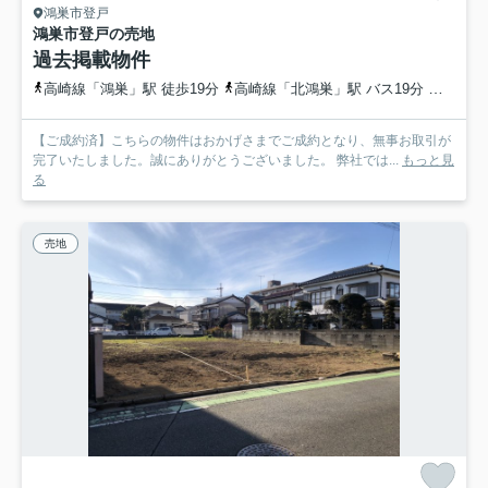
鴻巣市登戸
鴻巣市登戸の売地
過去掲載物件
高崎線「鴻巣」駅 徒歩19分
高崎線「北鴻巣」駅 バス19分 埼玉県鴻巣市「二本木（鴻巣市）」 停歩8分
【ご成約済】こちらの物件はおかげさまでご成約となり、無事お取引が
完了いたしました。誠にありがとうございました。 弊社では...
もっと見
る
売地