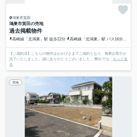
鴻巣市箕田
鴻巣市箕田の売地
過去掲載物件
高崎線「北鴻巣」駅 徒歩22分
高崎線「北鴻巣」駅 バス16分 埼玉県鴻巣市「宮登神社入口」 停歩2分
【ご成約済】こちらの物件はおかげさまでご成約となり、無事お取引が
完了いたしました。誠にありがとうございました。 弊社では...
もっと見
る
売地