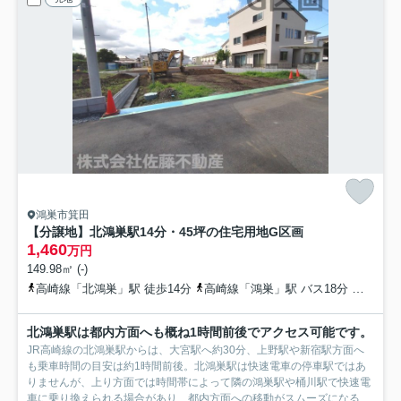
鴻巣市箕田
【分譲地】北鴻巣駅14分・45坪の住宅用地
G区画
1,460
万円
149.98㎡ (-)
高崎線「北鴻巣」駅 徒歩14分
高崎線「鴻巣」駅 バス18分 埼玉県鴻巣市「満願寺入口（鴻巣市）」 停歩3分
北鴻巣駅は都内方面へも概ね1時間前後でアクセス可能です。
JR高崎線の北鴻巣駅からは、大宮駅へ約30分、上野駅や新宿駅方面へ
も乗車時間の目安は約1時間前後。北鴻巣駅は快速電車の停車駅ではあ
りませんが、上り方面では時間帯によって隣の鴻巣駅や桶川駅で快速電
車に乗り換えられる場合があり、都内方面への移動がスムーズになるこ