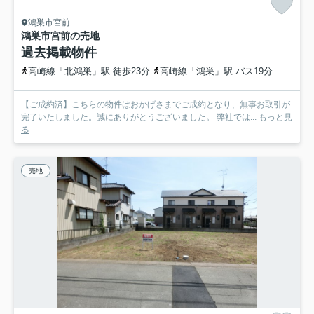
鴻巣市宮前
鴻巣市宮前の売地
過去掲載物件
高崎線「北鴻巣」駅 徒歩23分
高崎線「鴻巣」駅 バス19分 埼玉県鴻巣市「関東工業自動車大学校前」 停歩4分
【ご成約済】こちらの物件はおかげさまでご成約となり、無事お取引が
完了いたしました。誠にありがとうございました。 弊社では...
もっと見
る
売地