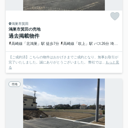
鴻巣市箕田
鴻巣市箕田の売地
過去掲載物件
高崎線「北鴻巣」駅 徒歩7分
高崎線「吹上」駅 バス26分 埼玉県鴻巣市「北鴻巣駅東口」 停歩9分
【ご成約済】こちらの物件はおかげさまでご成約となり、無事お取引が
完了いたしました。誠にありがとうございました。 弊社では...
もっと見
る
売地