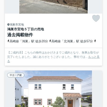
鴻巣市宮地
鴻巣市宮地５丁目の売地
過去掲載物件
高崎線「鴻巣」駅 徒歩20分
高崎線「北鴻巣」駅 徒歩57分
高崎線
【ご成約済】こちらの物件はおかげさまでご成約となり、無事お取引が
完了いたしました。誠にありがとうございました。 弊社では...
もっと見
る
中古一戸建