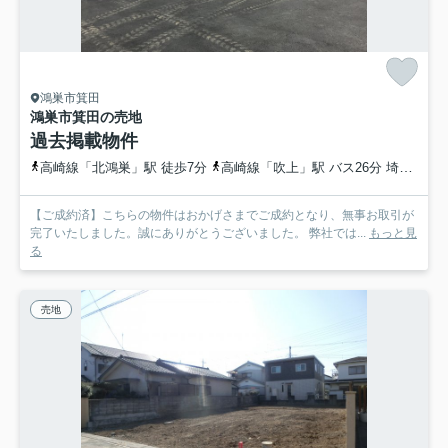
鴻巣市箕田
鴻巣市箕田の売地
過去掲載物件
高崎線「北鴻巣」駅 徒歩7分
高崎線「吹上」駅 バス26分 埼玉県鴻巣市「北鴻巣駅東口」 停歩9分
【ご成約済】こちらの物件はおかげさまでご成約となり、無事お取引が
完了いたしました。誠にありがとうございました。 弊社では...
もっと見
る
売地