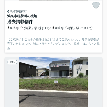
鴻巣市稲荷町
鴻巣市稲荷町の売地
過去掲載物件
高崎線「北鴻巣」駅 徒歩11分
高崎線「鴻巣」駅 バス17分 埼玉県鴻巣市「箕田郵便局前」 停歩7分
【ご成約済】こちらの物件はおかげさまでご成約となり、無事お取引が
完了いたしました。誠にありがとうございました。 弊社では...
もっと見
る
売地