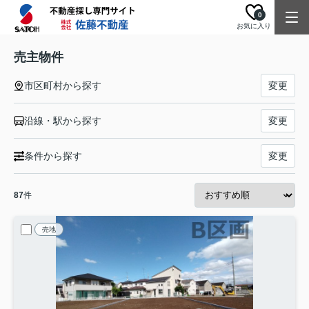
0
お気に入り
売主物件
市区町村から探す
変更
沿線・駅から探す
変更
条件から探す
変更
87
件
売地