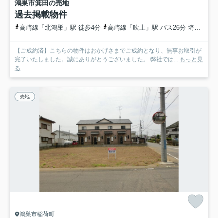
鴻巣市箕田の売地
過去掲載物件
高崎線「北鴻巣」駅 徒歩4分
高崎線「吹上」駅 バス26分 埼玉県鴻巣市「赤見台第二小前」 停歩6分
【ご成約済】こちらの物件はおかげさまでご成約となり、無事お取引が
完了いたしました。誠にありがとうございました。 弊社では...
もっと見
る
売地
鴻巣市稲荷町