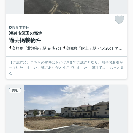
鴻巣市箕田
鴻巣市箕田の売地
過去掲載物件
高崎線「北鴻巣」駅 徒歩7分
高崎線「吹上」駅 バス26分 埼玉県鴻巣市「北鴻巣駅東口」 停歩9分
【ご成約済】こちらの物件はおかげさまでご成約となり、無事お取引が
完了いたしました。誠にありがとうございました。 弊社では...
もっと見
る
売地