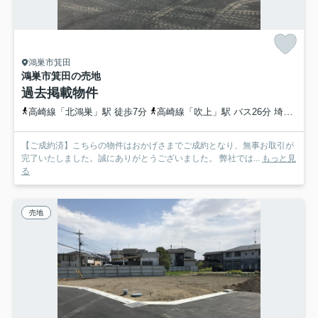
鴻巣市箕田
鴻巣市箕田の売地
過去掲載物件
高崎線「北鴻巣」駅 徒歩7分
高崎線「吹上」駅 バス26分 埼玉県鴻巣市「北鴻巣駅東口」 停歩9分
【ご成約済】こちらの物件はおかげさまでご成約となり、無事お取引が
完了いたしました。誠にありがとうございました。 弊社では...
もっと見
る
売地