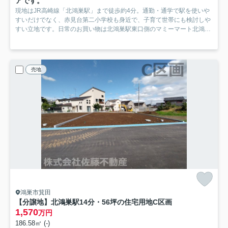
アです。
現地はJR高崎線「北鴻巣駅」まで徒歩約4分。通勤・通学で駅を使いや
すいだけでなく、赤見台第二小学校も身近で、子育て世帯にも検討しや
すい立地です。日常のお買い物は北鴻巣駅東口側のマミーマート北鴻巣
店やウエルシア北鴻巣駅前店が使いやすく、少し足を延ばせばフジモー
ル吹上も利用しやすい生活圏。スーパー・ドラッグストア・ショッピン
グ施設を使い分けながら、駅近の暮らしを楽しめるおすすめの住環境で
す。
売地
鴻巣市箕田
【分譲地】北鴻巣駅14分・56坪の住宅用地
C区画
1,570
万円
186.58㎡ (-)