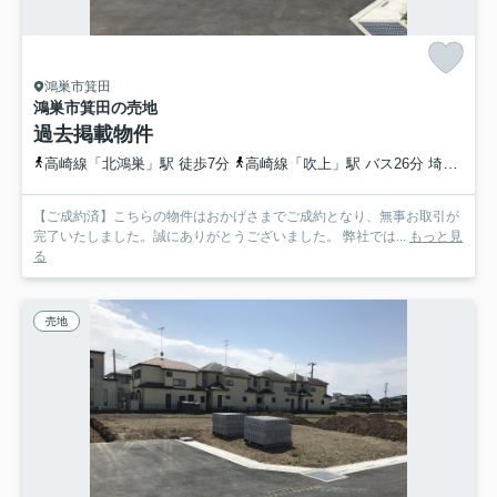
鴻巣市箕田
鴻巣市箕田の売地
過去掲載物件
高崎線「北鴻巣」駅 徒歩7分
高崎線「吹上」駅 バス26分 埼玉県鴻巣市「北鴻巣駅東口」 停歩9分
【ご成約済】こちらの物件はおかげさまでご成約となり、無事お取引が
完了いたしました。誠にありがとうございました。 弊社では...
もっと見
る
売地