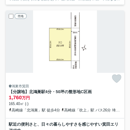
ともあります。帰宅時も快速電車を利用できる時間帯であれば、鴻巣駅
で各駅停車へ接続しやすく、実際に使ってみると北鴻巣駅の利便性を感
じやすい場面があります。
売地
鴻巣市箕田
【分譲地】北鴻巣駅4分・50坪の整形地
C区画
1,760
万円
165.40㎡ (-)
高崎線「北鴻巣」駅 徒歩4分
高崎線「吹上」駅 バス26分 埼玉県鴻巣市「赤見台第二小前」 停歩6分
駅近の便利さと、日々の暮らしやすさを感じやすい箕田エリ