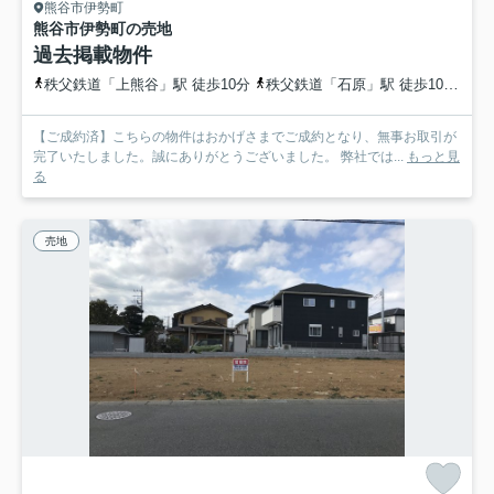
熊谷市伊勢町
熊谷市伊勢町の売地
過去掲載物件
秩父鉄道「上熊谷」駅 徒歩10分
秩父鉄道「石原」駅 徒歩10分
高
【ご成約済】こちらの物件はおかげさまでご成約となり、無事お取引が
完了いたしました。誠にありがとうございました。 弊社では...
もっと見
る
売地