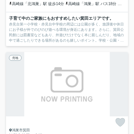
高崎線「北鴻巣」駅 徒歩14分
高崎線「鴻巣」駅 バス18分 埼玉県鴻巣市「満願寺入口（鴻巣市）」 停歩3分
子育て中のご家族にもおすすめしたい箕田エリアです。
赤見台第一小学校・赤見台中学校の周辺には公園が多く、放課後や休日
にお子様が外でのびのび遊べる環境が身近にあります。さらに、箕田公
民館には図書室などもあり、外遊びだけでなく本に親しんだり、地域の
中で過ごしたりできる場所があるのも嬉しいポイント。学校・公園・公
民館が生活圏にあることで、日々の子育てのイメージがしやすい住環境
です。
売地
鴻巣市箕田