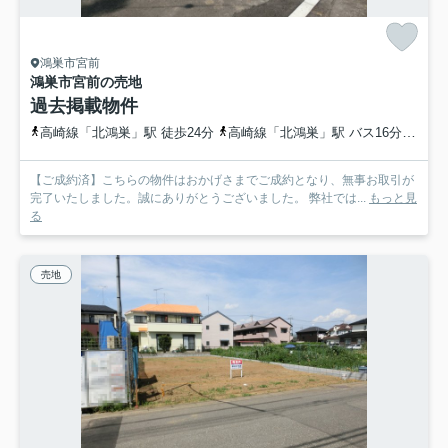
鴻巣市宮前
鴻巣市宮前の売地
過去掲載物件
高崎線「北鴻巣」駅 徒歩24分
高崎線「北鴻巣」駅 バス16分 埼玉県鴻巣市「宮登神社入口」 停歩4分
【ご成約済】こちらの物件はおかげさまでご成約となり、無事お取引が
完了いたしました。誠にありがとうございました。 弊社では...
もっと見
る
売地