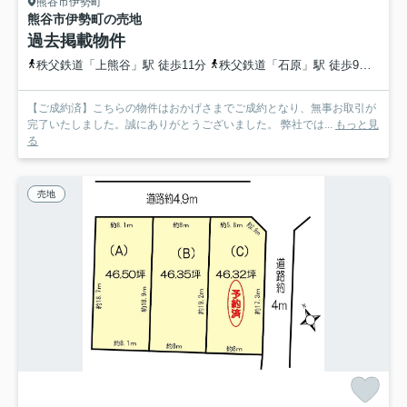
熊谷市伊勢町
熊谷市伊勢町の売地
過去掲載物件
秩父鉄道「上熊谷」駅 徒歩11分
秩父鉄道「石原」駅 徒歩9分
高崎
【ご成約済】こちらの物件はおかげさまでご成約となり、無事お取引が
完了いたしました。誠にありがとうございました。 弊社では...
もっと見
る
売地