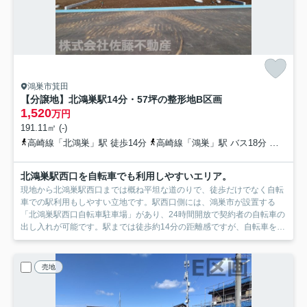
鴻巣市箕田
【分譲地】北鴻巣駅14分・57坪の整形地
B区画
1,520
万円
191.11㎡ (-)
高崎線「北鴻巣」駅 徒歩14分
高崎線「鴻巣」駅 バス18分 埼玉県鴻巣市「満願寺入口（鴻巣市）」 停歩3分
北鴻巣駅西口を自転車でも利用しやすいエリア。
現地から北鴻巣駅西口までは概ね平坦な道のりで、徒歩だけでなく自転
車での駅利用もしやすい立地です。駅西口側には、鴻巣市が設置する
「北鴻巣駅西口自転車駐車場」があり、24時間開放で契約者の自転車の
出し入れが可能です。駅までは徒歩約14分の距離感ですが、自転車を組
み合わせることで、通勤・通学時の移動もよりスムーズに。落ち着いた
住環境と北鴻巣駅へのアクセスのしやすさを両立したい方におすすめで
す。
売地