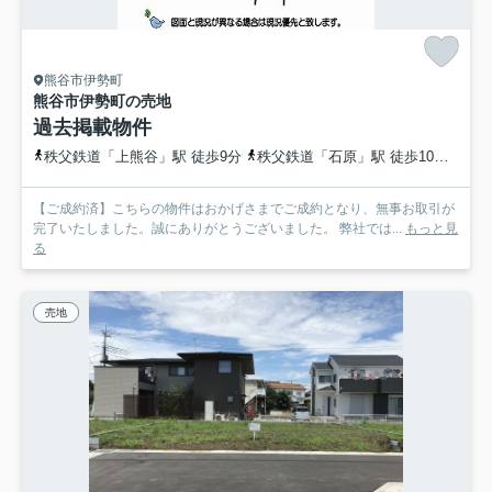
熊谷市伊勢町
熊谷市伊勢町の売地
過去掲載物件
秩父鉄道「上熊谷」駅 徒歩9分
秩父鉄道「石原」駅 徒歩10分
高崎
【ご成約済】こちらの物件はおかげさまでご成約となり、無事お取引が
完了いたしました。誠にありがとうございました。 弊社では...
もっと見
る
売地