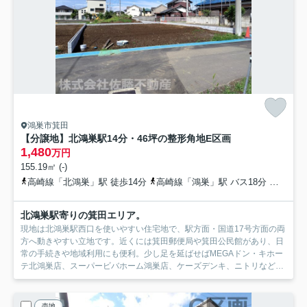
鴻巣市箕田
【分譲地】北鴻巣駅14分・46坪の整形角地
E区画
1,480
万円
155.19㎡ (-)
高崎線「北鴻巣」駅 徒歩14分
高崎線「鴻巣」駅 バス18分 埼玉県鴻巣市「満願寺入口（鴻巣市）」 停歩3分
北鴻巣駅寄りの箕田エリア。
現地は北鴻巣駅西口を使いやすい住宅地で、駅方面・国道17号方面の両
方へ動きやすい立地です。近くには箕田郵便局や箕田公民館があり、日
常の手続きや地域利用にも便利。少し足を延ばせばMEGAドン・キホー
テ北鴻巣店、スーパービバホーム鴻巣店、ケーズデンキ、ニトリなど大
型店がまとまっており、食品・日用品・家具家電まで揃えやすい生活圏
です。落ち着いた住環境と買い物利便のバランスを重視する方におすす
めです。
売地