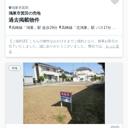
鴻巣市箕田
鴻巣市箕田の売地
過去掲載物件
高崎線「鴻巣」駅 徒歩29分
高崎線「北鴻巣」駅 バス17分 埼玉県鴻巣市「箕田観音前」 停歩4分
【ご成約済】こちらの物件はおかげさまでご成約となり、無事お取引が
完了いたしました。誠にありがとうございました。 弊社では...
もっと見
る
売地