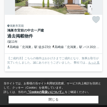
鴻巣市宮前
鴻巣市宮前の中古一戸建
過去掲載物件
/築11年
高崎線「北鴻巣」駅 徒歩23分
高崎線「北鴻巣」駅 バス16分 埼玉県鴻巣市「宮登神社入口」 停歩1分
【ご成約済】こちらの物件はおかげさまでご成約となり、無事お取引が
完了いたしました。誠にありがとうございました。 弊社では...
もっと見
る
1
2
3
当サイトでは、お客様の当サイト利用状況把握、サービス向上検討を目的と
して、クッキー（Cookie）を使用しています。
詳しくは、当社の
「Cookieの取扱いについて」
をご確認ください。
閉じる
鴻巣市の不動産は株式会社佐藤不動産
売主物件