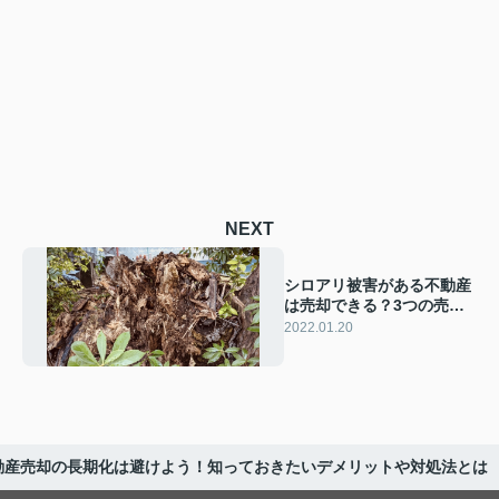
NEXT
シロアリ被害がある不動産
は売却できる？3つの売却
方法と売却のコツとは
2022.01.20
動産売却の長期化は避けよう！知っておきたいデメリットや対処法とは