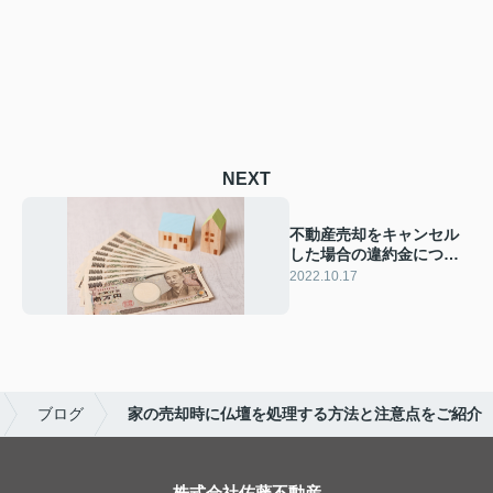
NEXT
不動産売却をキャンセル
した場合の違約金につい
てポイントをご紹介
2022.10.17
ブログ
家の売却時に仏壇を処理する方法と注意点をご紹介
株式会社佐藤不動産