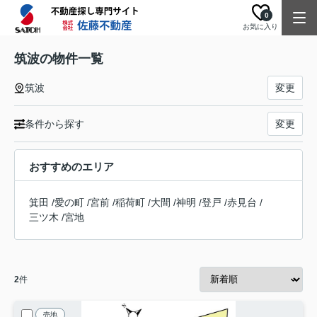
0
お気に入り
筑波の物件一覧
筑波
変更
条件から探す
変更
おすすめのエリア
箕田
/
愛の町
/
宮前
/
稲荷町
/
大間
/
神明
/
登戸
/
赤見台
/
三ツ木
/
宮地
2
件
売地