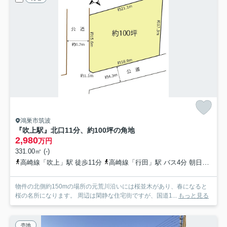
鴻巣市筑波
『吹上駅』北口11分、約100坪の角地
2,980
万円
331.00㎡ (-)
高崎線「吹上」駅 徒歩11分
高崎線「行田」駅 バス4分 朝日バス「吹上駅入口」 停歩8分
物件の北側約150mの場所の元荒川沿いには桜並木があり、春になると
桜の名所になります。 周辺は閑静な住宅街ですが、国道1...
もっと見る
売地