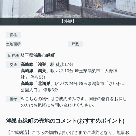
【外観】
-
価格
-
-
土地面積
坪数
埼玉県
鴻巣市
緑町
所在地
高崎線
「
鴻巣
」駅 徒歩17分
交通
高崎線
「
鴻巣
」駅 バス10分 埼玉県鴻巣市「大野神
社」 停歩5分
高崎線
「
北鴻巣
」駅 バス24分 埼玉県鴻巣市「さいわい
公園入口」 停歩6分
※こちらの物件はご成約済みです。同様の物件をお探し
備考
の方はお気軽にお問い合わせください。
鴻巣市緑町の売地のコメント(おすすめポイント)
【ご成約済】こちらの物件はおかげさまでご成約となり、無事お