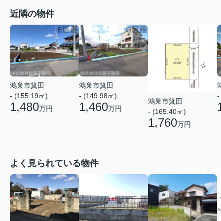
近隣の物件
鴻巣市箕田
鴻巣市箕田
- (155.19㎡)
- (149.98㎡)
-
鴻巣市箕田
1,480
1,460
万円
万円
- (165.40㎡)
1,760
万円
よく見られている物件