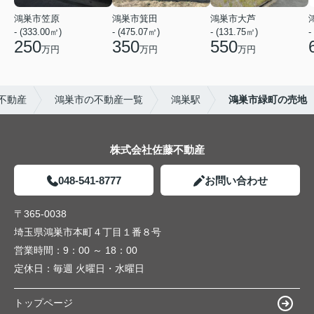
鴻巣市笠原
鴻巣市箕田
鴻巣市大芦
- (333.00㎡)
- (475.07㎡)
- (131.75㎡)
-
250
350
550
万円
万円
万円
不動産
鴻巣市の不動産一覧
鴻巣駅
鴻巣市緑町の売地
株式会社佐藤不動産
048-541-8777
お問い合わせ
〒365-0038
埼玉県鴻巣市本町４丁目１番８号
営業時間：
9：00 ～ 18：00
定休日：
毎週 火曜日・水曜日
トップページ