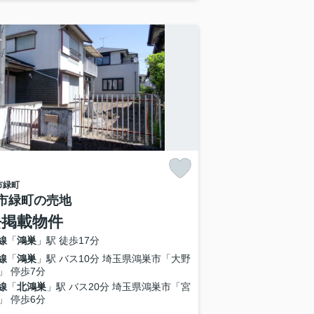
市
緑町
市緑町の売地
去掲載物件
線
「
鴻巣
」駅 徒歩17分
線
「
鴻巣
」駅 バス10分 埼玉県鴻巣市「大野
」 停歩7分
線
「
北鴻巣
」駅 バス20分 埼玉県鴻巣市「宮
」 停歩6分