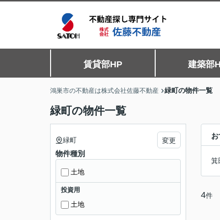
賃貸部HP
建築部H
緑町の物件一覧
鴻巣市の不動産は株式会社佐藤不動産
緑町の物件一覧
お
緑町
変更
物件種別
箕
土地
投資用
4
件
土地