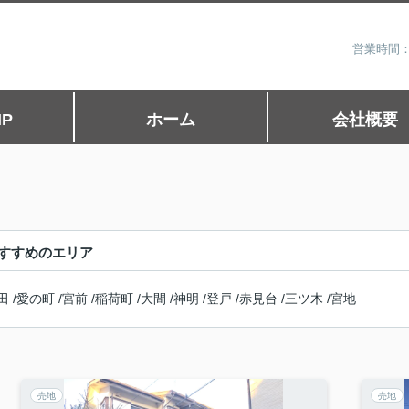
営業時間：
P
ホーム
会社概要
すすめのエリア
田
/
愛の町
/
宮前
/
稲荷町
/
大間
/
神明
/
登戸
/
赤見台
/
三ツ木
/
宮地
売地
売地