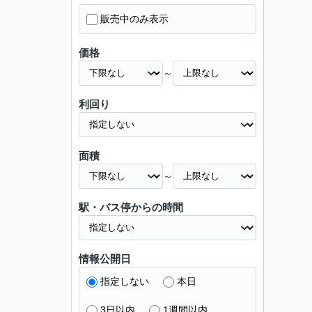
販売中のみ表示
価格
～
利回り
面積
～
駅・バス停からの時間
情報公開日
指定しない
本日
3日以内
1週間以内