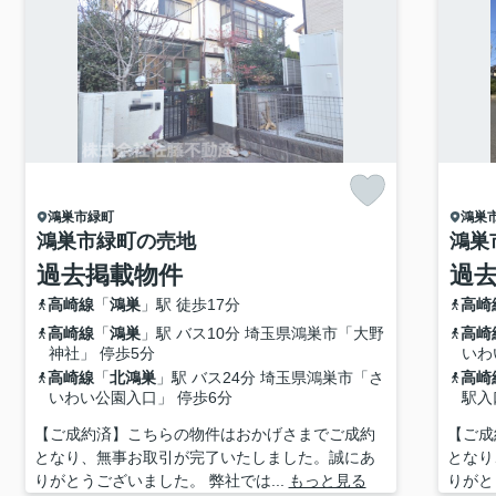
鴻巣市
緑町
鴻巣
鴻巣市緑町の売地
鴻巣
過去掲載物件
過
高崎線
「
鴻巣
」駅 徒歩17分
高崎
高崎線
「
鴻巣
」駅 バス10分 埼玉県鴻巣市「大野
高崎
神社」 停歩5分
いわ
高崎線
「
北鴻巣
」駅 バス24分 埼玉県鴻巣市「さ
高崎
いわい公園入口」 停歩6分
駅入
【ご成約済】こちらの物件はおかげさまでご成約
【ご成
となり、無事お取引が完了いたしました。誠にあ
となり
りがとうございました。 弊社では...
もっと見る
りがと