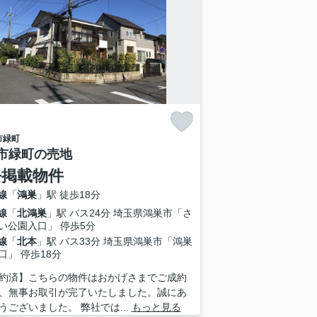
市
緑町
市緑町の売地
去掲載物件
線
「
鴻巣
」駅 徒歩18分
線
「
北鴻巣
」駅 バス24分 埼玉県鴻巣市「さ
い公園入口」 停歩5分
線
「
北本
」駅 バス33分 埼玉県鴻巣市「鴻巣
口」 停歩18分
約済】こちらの物件はおかげさまでご成約
、無事お取引が完了いたしました。誠にあ
うございました。 弊社では...
もっと見る