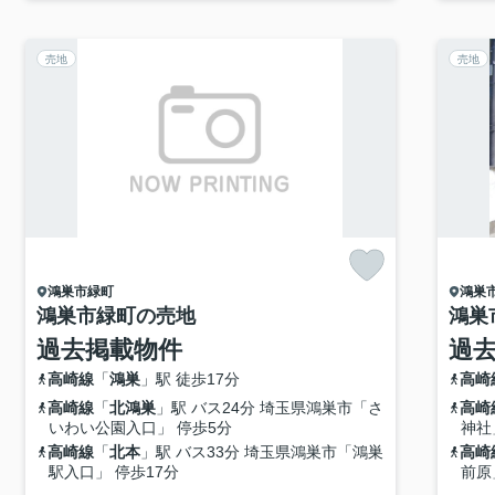
売地
売地
鴻巣市
緑町
鴻巣
鴻巣市緑町の売地
鴻巣
過去掲載物件
過
高崎線
「
鴻巣
」駅 徒歩17分
高崎
高崎線
「
北鴻巣
」駅 バス24分 埼玉県鴻巣市「さ
高崎
いわい公園入口」 停歩5分
神社
高崎線
「
北本
」駅 バス33分 埼玉県鴻巣市「鴻巣
高崎
駅入口」 停歩17分
前原