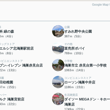
Google Ma
科
公園
科 緑の森
すみれ野中央公園
60ｍ（4分）
367ｍ（5分）
ラッグストア
その他
エルシア北鴻巣駅前店
直売所ポパイ
00ｍ（8分）
769ｍ（10分）
ンビニエンスストア
小学校
ブン-イレブン 鴻巣赤見台店
鴻巣市立 赤見台第一小学校
022ｍ（13分）
1063ｍ（14分）
稚園
コンビニエンスストア
田幼稚園
ローソン鴻巣中井店
147ｍ（15分）
1186ｍ（15分）
ーパー
生活雑貨店
ルク 鴻巣宮前店
ダイソー MEGAドン・キホ
693ｍ（22分）
鴻巣店
1749ｍ（22分）