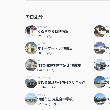
周辺施設
動物病院
歯
くぬぎやま動物病院
歯
126ｍ（2分）
2
スーパー
ド
マミーマート 北鴻巣店
ウ
585ｍ（8分）
6
塾
コ
ITTO個別指導学院 北鴻巣校
セ
844ｍ（11分）
1
クリニック
幼
赤見台整形外科内科クリニック
箕
1103ｍ（14分）
1
中学校
ス
鴻巣市立 赤見台中学校
ベ
1252ｍ（16分）
1