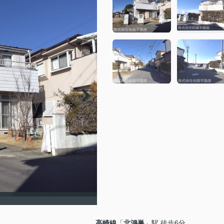
高崎線
「
北鴻巣
」駅 徒歩6分