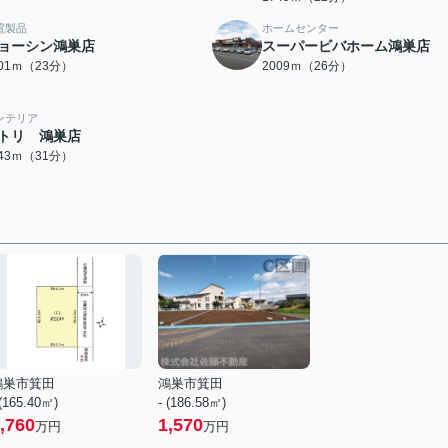
電製品
ホームセンター
ョーシン鴻巣店
スーパービバホーム鴻巣店
801ｍ（23分）
2009ｍ（26分）
ンテリア
トリ 鴻巣店
443ｍ（31分）
鴻巣市箕田
鴻巣市箕田
 (165.40㎡)
- (186.58㎡)
,760
1,570
万円
万円