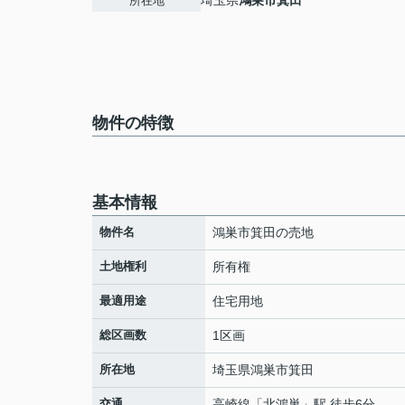
埼玉県
鴻巣市
箕田
所在地
物件の特徴
基本情報
物件名
鴻巣市箕田の売地
土地権利
所有権
最適用途
住宅用地
総区画数
1区画
所在地
埼玉県
鴻巣市
箕田
交通
高崎線
「
北鴻巣
」駅 徒歩6分