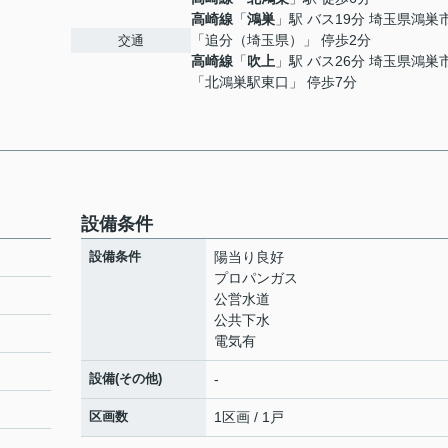
高崎線
「
鴻巣
」駅 バス19分 埼玉県鴻巣
「追分（埼玉県）」 停歩2分
交通
高崎線
「
吹上
」駅 バス26分 埼玉県鴻巣
「北鴻巣駅東口」 停歩7分
設備条件
設備条件
陽当り良好
プロパンガス
公営水道
公共下水
電気有
設備(その他)
-
区画数
1区画 / 1戸