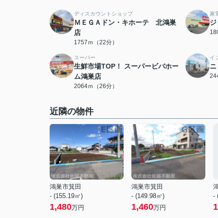
ディスカウントショップ
家
ＭＥＧＡドン・キホーテ 北鴻巣
ジ
店
1
1757ｍ（22分）
スーパー
イ
生鮮市場TOP！ スーパービバホー
ニ
ム鴻巣店
2
2064ｍ（26分）
近隣の物件
鴻巣市箕田
鴻巣市箕田
- (155.19㎡)
- (149.98㎡)
-
1,480
1,460
1
万円
万円