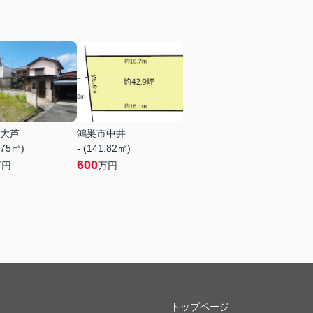
大芦
鴻巣市中井
.75㎡)
- (141.82㎡)
600
万円
万円
トップページ