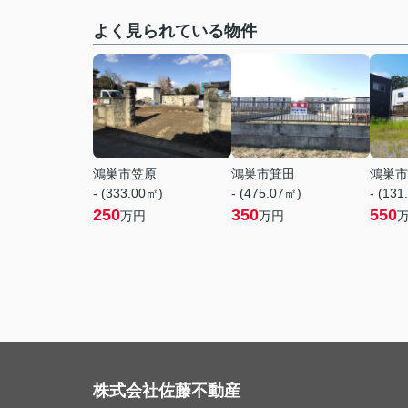
よく見られている物件
鴻巣市笠原
鴻巣市箕田
鴻巣市
- (333.00㎡)
- (475.07㎡)
- (131
250
350
550
万円
万円
株式会社佐藤不動産