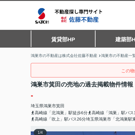
賃貸部HP
建築部H
鴻巣市の不動産は株式会社佐藤不動産
鴻巣市の不動産一
この物
鴻巣市箕田の売地の過去掲載物件情報
-
埼玉県
鴻巣市
箕田
高崎線「北鴻巣」駅徒歩6分
高崎線「鴻巣」駅バス
高崎線「吹上」駅バス26分埼玉県鴻巣市「北鴻巣駅
1
/
4