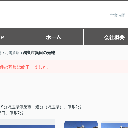
営業時間：
P
ホーム
会社概要
鴻巣市箕田の売地
覧
北鴻巣駅
件の募集は終了しました。
19分埼玉県鴻巣市「追分（埼玉県）」停歩2分
東口」停歩7分