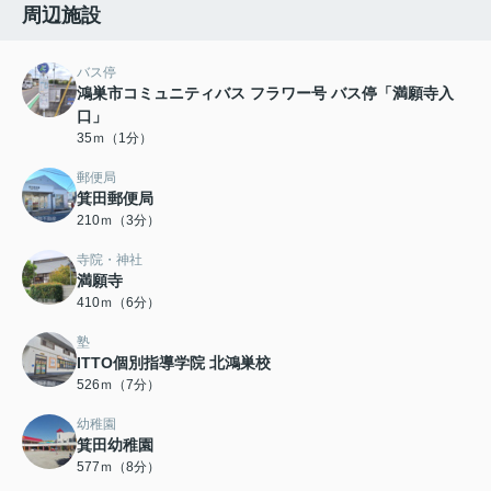
周辺施設
バス停
鴻巣市コミュニティバス フラワー号 バス停「満願寺入
口」
35ｍ（1分）
郵便局
箕田郵便局
210ｍ（3分）
寺院・神社
満願寺
410ｍ（6分）
塾
ITTO個別指導学院 北鴻巣校
526ｍ（7分）
幼稚園
箕田幼稚園
577ｍ（8分）