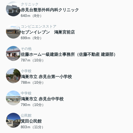
クリニック
赤見台整形外科内科クリニック
640ｍ（8分）
コンビニエンスストア
セブンイレブン 鴻巣宮前店
699ｍ（9分）
その他
佐藤ホーム一級建築士事務所（佐藤不動産 建築部）
787ｍ（10分）
小学校
鴻巣市立 赤見台第一小学校
788ｍ（10分）
中学校
鴻巣市立 赤見台中学校
790ｍ（10分）
公民館
箕田公民館
803ｍ（11分）