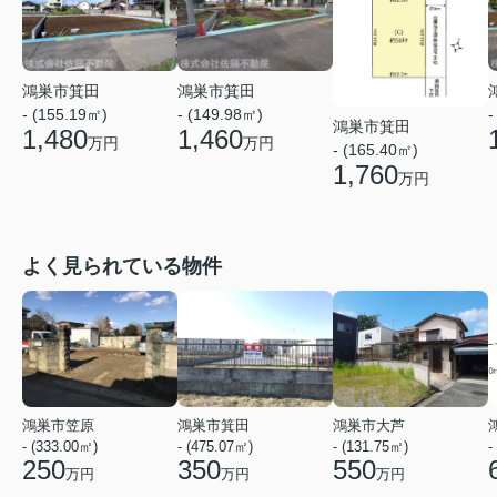
鴻巣市箕田
鴻巣市箕田
- (155.19㎡)
- (149.98㎡)
-
鴻巣市箕田
1,480
1,460
万円
万円
- (165.40㎡)
1,760
万円
よく見られている物件
鴻巣市笠原
鴻巣市箕田
鴻巣市大芦
- (333.00㎡)
- (475.07㎡)
- (131.75㎡)
-
250
350
550
万円
万円
万円