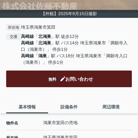
【外観】2025年9月15日撮影
埼玉県鴻巣市箕田
所在地
高崎線
「
北鴻巣
」駅 徒歩12分
交通
高崎線
「
北鴻巣
」駅 バス14分 埼玉県鴻巣市「満願寺入
口（鴻巣市）」 停歩1分
高崎線
「
鴻巣
」駅 バス18分 埼玉県鴻巣市「満願寺入口
（鴻巣市）」 停歩1分
お問い合わせ
無料
基本情報
設備条件
周辺環境
鴻巣市箕田の売地
物件名
埼玉県
鴻巣市
箕田
所在地