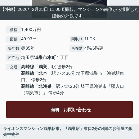
【外観】2026年2月23日 11:00頃撮影。マンションの南側から撮影した
建物の外観です。
1,400万円
価格
49.93㎡
1LDK
面積
間取り
築35年
4階/6階建
築年数
所在階
埼玉県
鴻巣市
本町
１丁目
所在地
高崎線
「
鴻巣
」駅 徒歩2分
交通
高崎線
「
北本
」駅 バス36分 埼玉県鴻巣市「鴻巣駅東
口」 停歩2分
高崎線
「
北鴻巣
」駅 バス23分 埼玉県鴻巣市「駅入口
（鴻巣市）」 停歩4分
お問い合わせ
無料
ライオンズマンション鴻巣駅東。『鴻巣駅』東口2分の4階のお部屋の販
売中物件