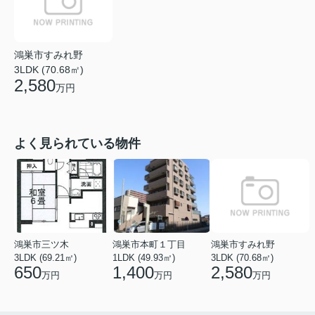
鴻巣市すみれ野
3LDK (70.68㎡)
2,580
万円
よく見られている物件
鴻巣市三ツ木
鴻巣市本町１丁目
鴻巣市すみれ野
3LDK (69.21㎡)
1LDK (49.93㎡)
3LDK (70.68㎡)
650
1,400
2,580
万円
万円
万円