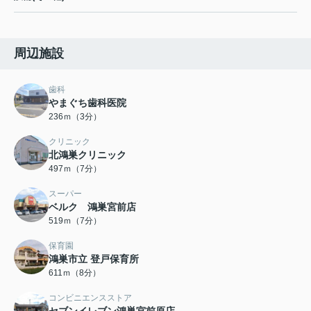
周辺施設
歯科
やまぐち歯科医院
236ｍ（3分）
クリニック
北鴻巣クリニック
497ｍ（7分）
スーパー
ベルク 鴻巣宮前店
519ｍ（7分）
保育園
鴻巣市立 登戸保育所
611ｍ（8分）
コンビニエンスストア