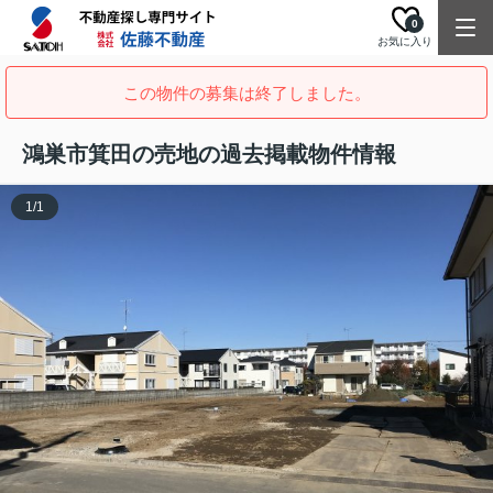
0
お気に入り
この物件の募集は終了しました。
鴻巣市箕田の売地の過去掲載物件情報
1
/
1