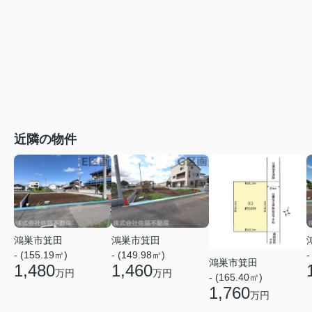
近隣の物件
鴻巣市箕田
鴻巣市箕田
- (155.19㎡)
- (149.98㎡)
-
鴻巣市箕田
1,480
1,460
万円
万円
- (165.40㎡)
1,760
万円