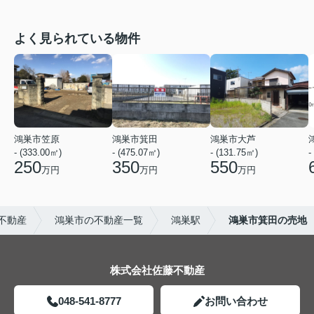
よく見られている物件
鴻巣市笠原
鴻巣市箕田
鴻巣市大芦
- (333.00㎡)
- (475.07㎡)
- (131.75㎡)
-
250
350
550
万円
万円
万円
不動産
鴻巣市の不動産一覧
鴻巣駅
鴻巣市箕田の売地
株式会社佐藤不動産
048-541-8777
お問い合わせ