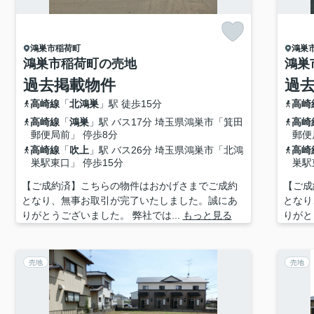
鴻巣市
稲荷町
鴻巣
鴻巣市稲荷町の売地
鴻巣
過去掲載物件
過
高崎線
「
北鴻巣
」駅 徒歩15分
高崎
高崎線
「
鴻巣
」駅 バス17分 埼玉県鴻巣市「箕田
高崎
郵便局前」 停歩8分
郵便
高崎線
「
吹上
」駅 バス26分 埼玉県鴻巣市「北鴻
高崎
巣駅東口」 停歩15分
巣駅
【ご成約済】こちらの物件はおかげさまでご成約
【ご成
となり、無事お取引が完了いたしました。誠にあ
となり
りがとうございました。 弊社では...
もっと見る
りがと
売地
売地