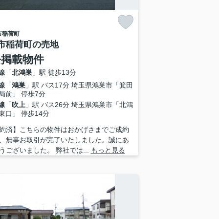
市
稲荷町
市稲荷町の売地
去掲載物件
線
「
北鴻巣
」駅 徒歩13分
線
「
鴻巣
」駅 バス17分 埼玉県鴻巣市「箕田
局前」 停歩7分
線
「
吹上
」駅 バス26分 埼玉県鴻巣市「北鴻
東口」 停歩14分
約済】こちらの物件はおかげさまでご成約
、無事お取引が完了いたしました。誠にあ
うございました。 弊社では...
もっと見る