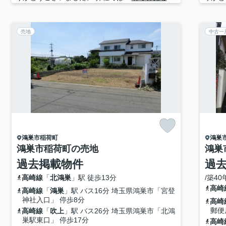
売地
中古一
鴻巣市
稲荷町
鴻巣
鴻巣市稲荷町の売地
鴻巣
過去掲載物件
過
高崎線
「
北鴻巣
」駅 徒歩13分
/築40
高崎
高崎線
「
鴻巣
」駅 バス16分 埼玉県鴻巣市「宮登
神社入口」 停歩8分
高崎
郵便
高崎線
「
吹上
」駅 バス26分 埼玉県鴻巣市「北鴻
巣駅東口」 停歩17分
高崎