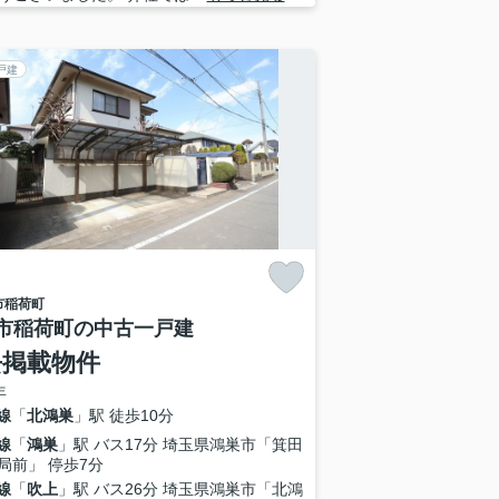
戸建
市
稲荷町
市稲荷町の中古一戸建
去掲載物件
年
線
「
北鴻巣
」駅 徒歩10分
線
「
鴻巣
」駅 バス17分 埼玉県鴻巣市「箕田
局前」 停歩7分
線
「
吹上
」駅 バス26分 埼玉県鴻巣市「北鴻