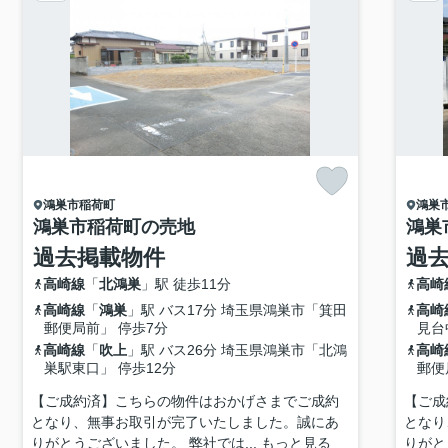
鴻巣市
稲荷町
鴻巣
鴻巣市稲荷町の売地
鴻巣
過去掲載物件
過
高崎線
「
北鴻巣
」駅 徒歩11分
高崎
高崎線
「
鴻巣
」駅 バス17分 埼玉県鴻巣市「箕田
高崎
郵便局前」 停歩7分
見台
高崎線
「
吹上
」駅 バス26分 埼玉県鴻巣市「北鴻
高崎
巣駅東口」 停歩12分
郵便
【ご成約済】こちらの物件はおかげさまでご成約
【ご成
となり、無事お取引が完了いたしました。誠にあ
となり
りがとうございました。 弊社では...
もっと見る
りがと