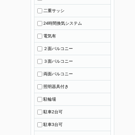
二重サッシ
24時間換気システム
電気有
２面バルコニー
３面バルコニー
両面バルコニー
照明器具付き
駐輪場
駐車2台可
駐車3台可