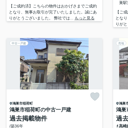
巣駅
【ご成約済】こちらの物件はおかげさまでご成約
となり、無事お取引が完了いたしました。誠にあ
【ご成
りがとうございました。 弊社では...
もっと見る
となり
りがと
中古一戸建
売地
鴻巣市
稲荷町
鴻巣
鴻巣市稲荷町の中古一戸建
鴻巣
過去掲載物件
過
/築36年
高崎