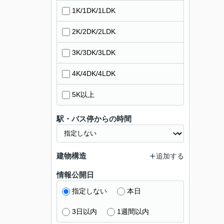
1K/1DK/1LDK
2K/2DK/2LDK
3K/3DK/3LDK
4K/4DK/4LDK
5K以上
駅・バス停からの時間
建物構造
追加する
情報公開日
指定しない
本日
3日以内
1週間以内