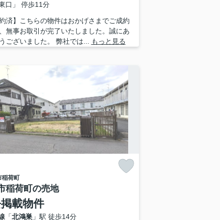
東口」 停歩11分
約済】こちらの物件はおかげさまでご成約
、無事お取引が完了いたしました。誠にあ
うございました。 弊社では...
もっと見る
市
稲荷町
市稲荷町の売地
去掲載物件
線
「
北鴻巣
」駅 徒歩14分