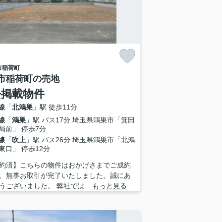
市
稲荷町
市稲荷町の売地
去掲載物件
線
「
北鴻巣
」駅 徒歩11分
線
「
鴻巣
」駅 バス17分 埼玉県鴻巣市「箕田
局前」 停歩7分
線
「
吹上
」駅 バス26分 埼玉県鴻巣市「北鴻
東口」 停歩12分
約済】こちらの物件はおかげさまでご成約
、無事お取引が完了いたしました。誠にあ
うございました。 弊社では...
もっと見る