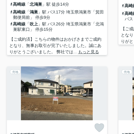
高崎線
「
北鴻巣
」駅 徒歩14分
高崎
高崎線
「
鴻巣
」駅 バス17分 埼玉県鴻巣市「箕田
高崎
郵便局前」 停歩9分
バス
高崎線
「
吹上
」駅 バス26分 埼玉県鴻巣市「北鴻
【ご成
巣駅東口」 停歩15分
となり
【ご成約済】こちらの物件はおかげさまでご成約
りがと
となり、無事お取引が完了いたしました。誠にあ
りがとうございました。 弊社では...
もっと見る
売地
売地