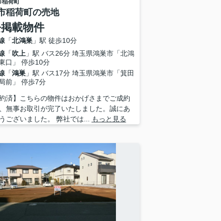
市
稲荷町
市稲荷町の売地
去掲載物件
線
「
北鴻巣
」駅 徒歩10分
線
「
吹上
」駅 バス26分 埼玉県鴻巣市「北鴻
東口」 停歩10分
線
「
鴻巣
」駅 バス17分 埼玉県鴻巣市「箕田
局前」 停歩7分
約済】こちらの物件はおかげさまでご成約
、無事お取引が完了いたしました。誠にあ
うございました。 弊社では...
もっと見る