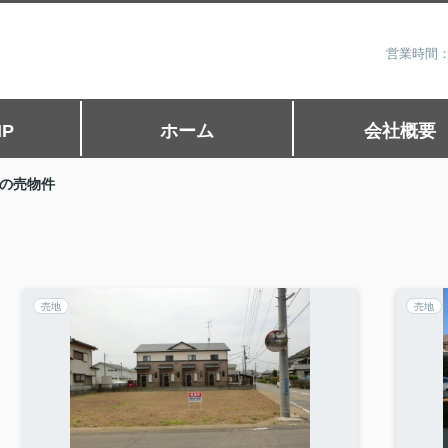
営業時間：
P
ホーム
会社概要
の売物件
売地
売地