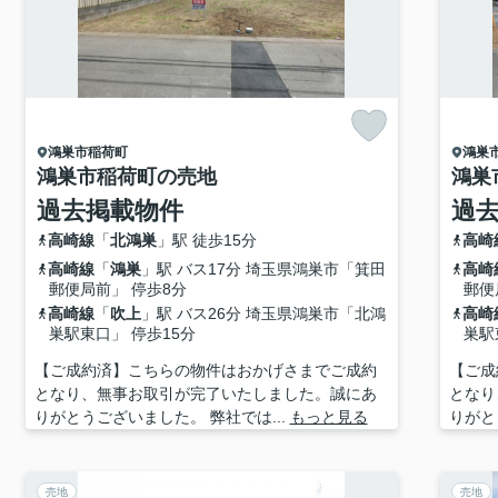
鴻巣市
稲荷町
鴻巣
鴻巣市稲荷町の売地
鴻巣
過去掲載物件
過
高崎線
「
北鴻巣
」駅 徒歩15分
高崎
高崎線
「
鴻巣
」駅 バス17分 埼玉県鴻巣市「箕田
高崎
郵便局前」 停歩8分
郵便
高崎線
「
吹上
」駅 バス26分 埼玉県鴻巣市「北鴻
高崎
巣駅東口」 停歩15分
巣駅
【ご成約済】こちらの物件はおかげさまでご成約
【ご成
となり、無事お取引が完了いたしました。誠にあ
となり
りがとうございました。 弊社では...
もっと見る
りがと
売地
売地