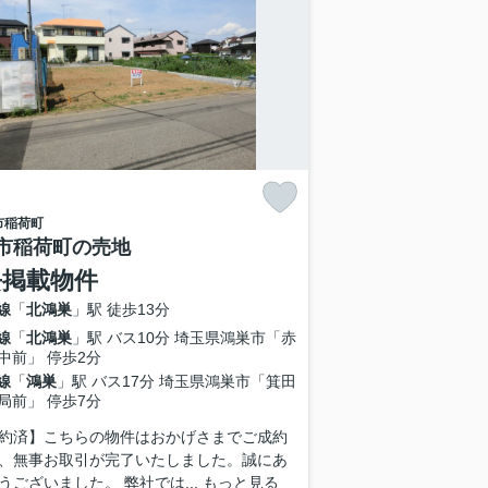
市
稲荷町
市稲荷町の売地
去掲載物件
線
「
北鴻巣
」駅 徒歩13分
線
「
北鴻巣
」駅 バス10分 埼玉県鴻巣市「赤
中前」 停歩2分
線
「
鴻巣
」駅 バス17分 埼玉県鴻巣市「箕田
局前」 停歩7分
約済】こちらの物件はおかげさまでご成約
、無事お取引が完了いたしました。誠にあ
うございました。 弊社では...
もっと見る