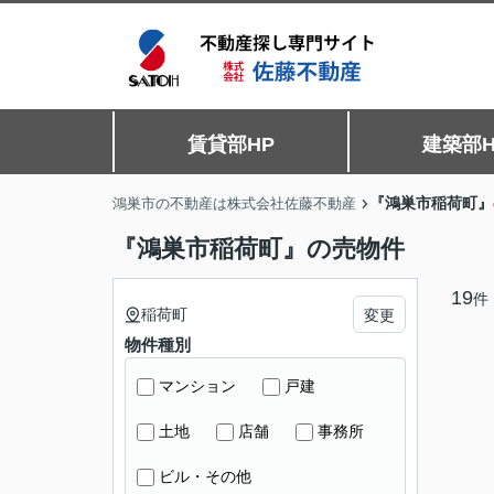
賃貸部HP
建築部H
『鴻巣市稲荷町』
鴻巣市の不動産は株式会社佐藤不動産
『鴻巣市稲荷町』の売物件
19
件
稲荷町
変更
物件種別
マンション
戸建
土地
店舗
事務所
ビル・その他