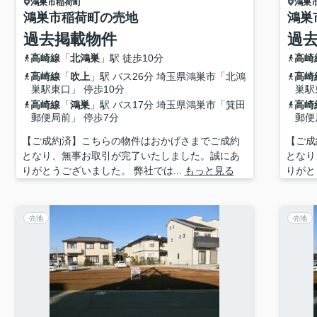
鴻巣市
稲荷町
鴻巣
鴻巣市稲荷町の売地
鴻巣
過去掲載物件
過
高崎線
「
北鴻巣
」駅 徒歩10分
高崎
高崎線
「
吹上
」駅 バス26分 埼玉県鴻巣市「北鴻
高崎
巣駅東口」 停歩10分
巣駅
高崎線
「
鴻巣
」駅 バス17分 埼玉県鴻巣市「箕田
高崎
郵便局前」 停歩7分
郵便
【ご成約済】こちらの物件はおかげさまでご成約
【ご成
となり、無事お取引が完了いたしました。誠にあ
となり
りがとうございました。 弊社では...
もっと見る
りがと
売地
売地