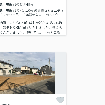
線
「
鴻巣
」駅 徒歩49分
線
「
鴻巣
」駅 バス10分 鴻巣市コミュニティ
「フラワー号」「満願寺入口」 停歩8分
約済】こちらの物件はおかげさまでご成約
、無事お取引が完了いたしました。誠にあ
うございました。 弊社では...
もっと見る