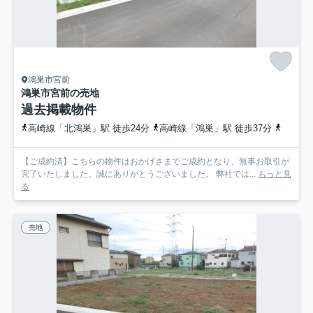
鴻巣市宮前
鴻巣市宮前の売地
過去掲載物件
高崎線「北鴻巣」駅 徒歩24分
高崎線「鴻巣」駅 徒歩37分
高崎線
【ご成約済】こちらの物件はおかげさまでご成約となり、無事お取引が
完了いたしました。誠にありがとうございました。 弊社では...
もっと見
る
売地