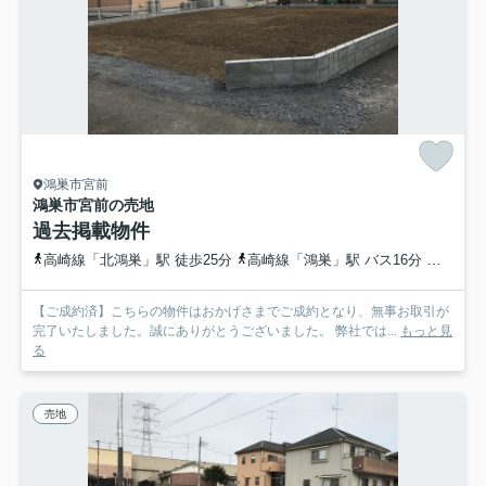
鴻巣市宮前
鴻巣市宮前の売地
過去掲載物件
高崎線「北鴻巣」駅 徒歩25分
高崎線「鴻巣」駅 バス16分 埼玉県鴻巣市「宮登神社入口」 停歩3分
【ご成約済】こちらの物件はおかげさまでご成約となり、無事お取引が
完了いたしました。誠にありがとうございました。 弊社では...
もっと見
る
売地