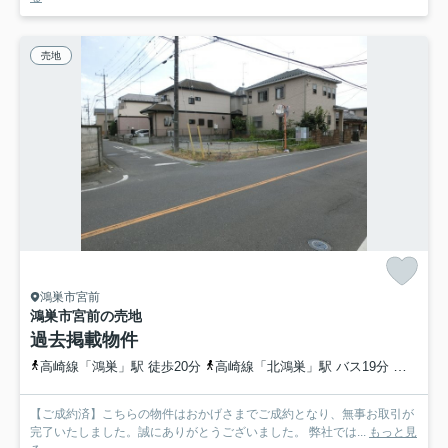
売地
鴻巣市宮前
鴻巣市宮前の売地
過去掲載物件
高崎線「鴻巣」駅 徒歩20分
高崎線「北鴻巣」駅 バス19分 埼玉県鴻巣市「二本木（鴻巣市）」 停歩3分
【ご成約済】こちらの物件はおかげさまでご成約となり、無事お取引が
完了いたしました。誠にありがとうございました。 弊社では...
もっと見