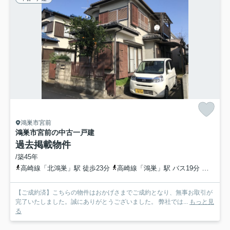
鴻巣市宮前
鴻巣市宮前の中古一戸建
過去掲載物件
/築45年
高崎線「北鴻巣」駅 徒歩23分
高崎線「鴻巣」駅 バス19分 埼玉県鴻巣市「関東工業自動車大学校前」 停歩5分
【ご成約済】こちらの物件はおかげさまでご成約となり、無事お取引が
完了いたしました。誠にありがとうございました。 弊社では...
もっと見
る