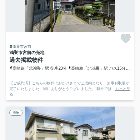
鴻巣市宮前
鴻巣市宮前の売地
過去掲載物件
高崎線「北鴻巣」駅 徒歩20分
高崎線「北鴻巣」駅 バス15分 埼玉県鴻巣市「箕田小前」 停歩3分
【ご成約済】こちらの物件はおかげさまでご成約となり、無事お取引が
完了いたしました。誠にありがとうございました。 弊社では...
もっと見
る
売地