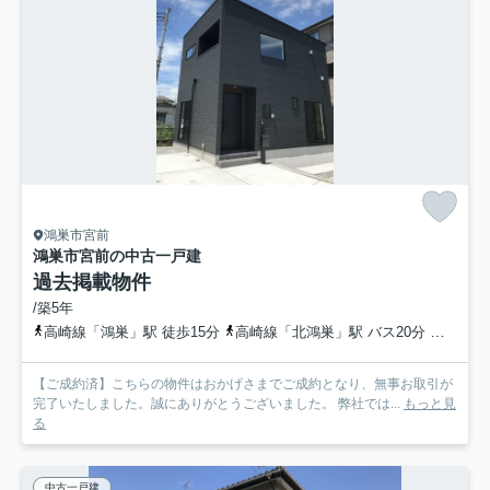
鴻巣市宮前
鴻巣市宮前の中古一戸建
過去掲載物件
/築5年
高崎線「鴻巣」駅 徒歩15分
高崎線「北鴻巣」駅 バス20分 埼玉県鴻巣市「宮前原」 停歩3分
【ご成約済】こちらの物件はおかげさまでご成約となり、無事お取引が
完了いたしました。誠にありがとうございました。 弊社では...
もっと見
る
中古一戸建