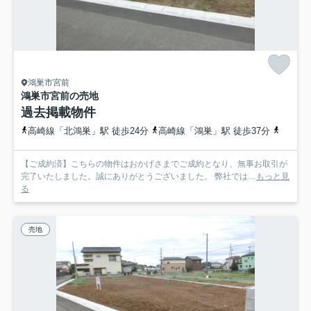
鴻巣市宮前
鴻巣市宮前の売地
過去掲載物件
高崎線「北鴻巣」駅 徒歩24分
高崎線「鴻巣」駅 徒歩37分
高崎線
【ご成約済】こちらの物件はおかげさまでご成約となり、無事お取引が
完了いたしました。誠にありがとうございました。 弊社では...
もっと見
る
売地