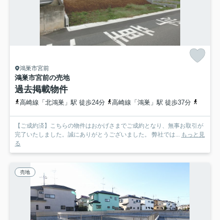
鴻巣市宮前
鴻巣市宮前の売地
過去掲載物件
高崎線「北鴻巣」駅 徒歩24分
高崎線「鴻巣」駅 徒歩37分
高崎線
【ご成約済】こちらの物件はおかげさまでご成約となり、無事お取引が
完了いたしました。誠にありがとうございました。 弊社では...
もっと見
る
売地