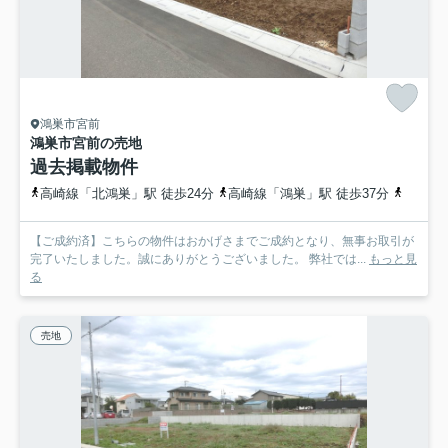
鴻巣市宮前
鴻巣市宮前の売地
過去掲載物件
高崎線「北鴻巣」駅 徒歩24分
高崎線「鴻巣」駅 徒歩37分
高崎線
【ご成約済】こちらの物件はおかげさまでご成約となり、無事お取引が
完了いたしました。誠にありがとうございました。 弊社では...
もっと見
る
売地