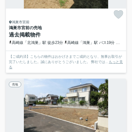
鴻巣市宮前
鴻巣市宮前の売地
過去掲載物件
高崎線「北鴻巣」駅 徒歩23分
高崎線「鴻巣」駅 バス19分 埼玉県鴻巣市「関東工業自動車大学校前」 停歩4分
【ご成約済】こちらの物件はおかげさまでご成約となり、無事お取引が
完了いたしました。誠にありがとうございました。 弊社では...
もっと見
る
売地