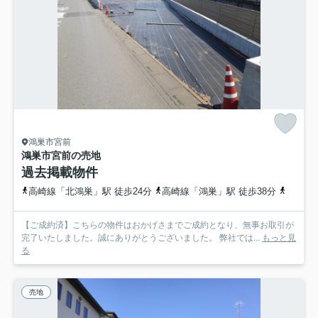
鴻巣市宮前
鴻巣市宮前の売地
過去掲載物件
高崎線「北鴻巣」駅 徒歩24分
高崎線「鴻巣」駅 徒歩38分
高崎線
【ご成約済】こちらの物件はおかげさまでご成約となり、無事お取引が
完了いたしました。誠にありがとうございました。 弊社では...
もっと見
る
売地