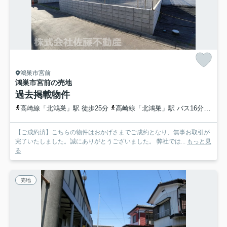
鴻巣市宮前
鴻巣市宮前の売地
過去掲載物件
高崎線「北鴻巣」駅 徒歩25分
高崎線「北鴻巣」駅 バス16分 埼玉県鴻巣市「宮登神社入口」 停歩4分
【ご成約済】こちらの物件はおかげさまでご成約となり、無事お取引が
完了いたしました。誠にありがとうございました。 弊社では...
もっと見
る
売地