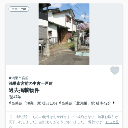
中古一戸建
鴻巣市宮前
鴻巣市宮前の中古一戸建
過去掲載物件
/築47年
高崎線「鴻巣」駅 徒歩18分
高崎線「北鴻巣」駅 徒歩42分
高崎線
【ご成約済】こちらの物件はおかげさまでご成約となり、無事お取引が
完了いたしました。誠にありがとうございました。 弊社では...
もっと見
る