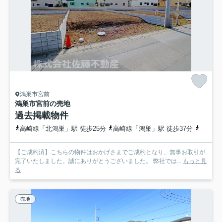
鴻巣市宮前
鴻巣市宮前の売地
過去掲載物件
高崎線「北鴻巣」駅 徒歩25分
高崎線「鴻巣」駅 徒歩37分
高崎線
【ご成約済】こちらの物件はおかげさまでご成約となり、無事お取引が
完了いたしました。誠にありがとうございました。 弊社では...
もっと見
る
売地