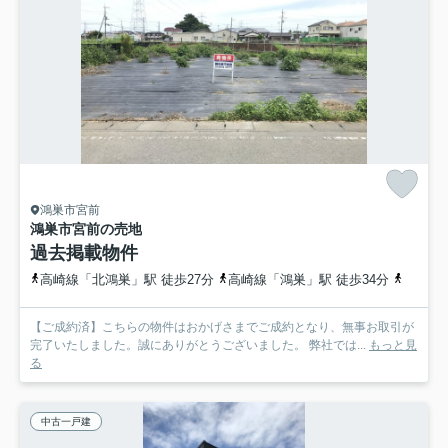
鴻巣市宮前
鴻巣市宮前の売地
過去掲載物件
高崎線「北鴻巣」駅 徒歩27分
高崎線「鴻巣」駅 徒歩34分
高崎線
【ご成約済】こちらの物件はおかげさまでご成約となり、無事お取引が
完了いたしました。誠にありがとうございました。 弊社では...
もっと見
る
中古一戸建