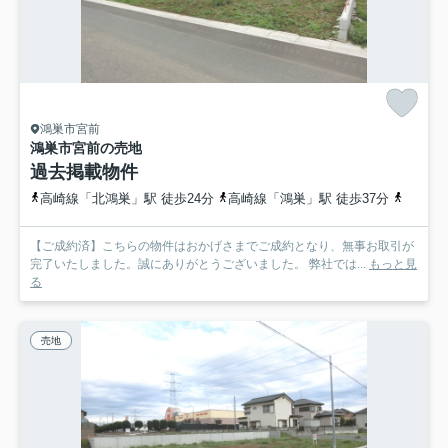
鴻巣市宮前
鴻巣市宮前の売地
過去掲載物件
高崎線「北鴻巣」駅 徒歩24分
高崎線「鴻巣」駅 徒歩37分
高崎線
【ご成約済】こちらの物件はおかげさまでご成約となり、無事お取引が
完了いたしました。誠にありがとうございました。 弊社では...
もっと見
る
売地