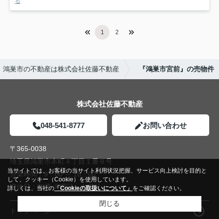
る
1
2
鴻巣市の不動産は株式会社佐藤不動産
『鴻巣市宮前』の売物件
株式会社佐藤不動産
048-541-8777
お問い合わせ
〒365-0038
埼玉県鴻巣市本町４丁目１番８号
当サイトでは、お客様の当サイト利用状況把握、サービス向上検討を目的と
営業時間：
9：00 ～ 18：00
して、クッキー（Cookie）を使用しています。
定休日：
毎週 火曜日・水曜日
詳しくは、当社の
「Cookieの取扱いについて」
をご確認ください。
閉じる
トップページ