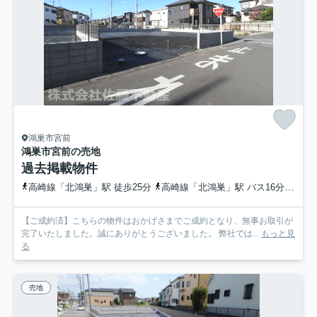
鴻巣市宮前
鴻巣市宮前の売地
過去掲載物件
高崎線「北鴻巣」駅 徒歩25分
高崎線「北鴻巣」駅 バス16分 埼玉県鴻巣市「宮登神社入口」 停歩4分
【ご成約済】こちらの物件はおかげさまでご成約となり、無事お取引が
完了いたしました。誠にありがとうございました。 弊社では...
もっと見
る
売地