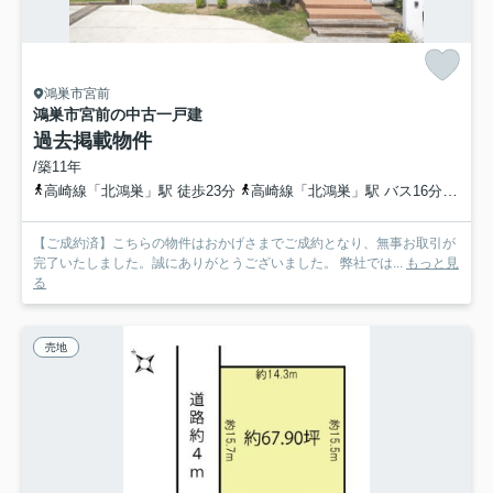
鴻巣市宮前
鴻巣市宮前の中古一戸建
過去掲載物件
/築11年
高崎線「北鴻巣」駅 徒歩23分
高崎線「北鴻巣」駅 バス16分 埼玉県鴻巣市「宮登神社入口」 停歩1分
【ご成約済】こちらの物件はおかげさまでご成約となり、無事お取引が
完了いたしました。誠にありがとうございました。 弊社では...
もっと見
る
売地