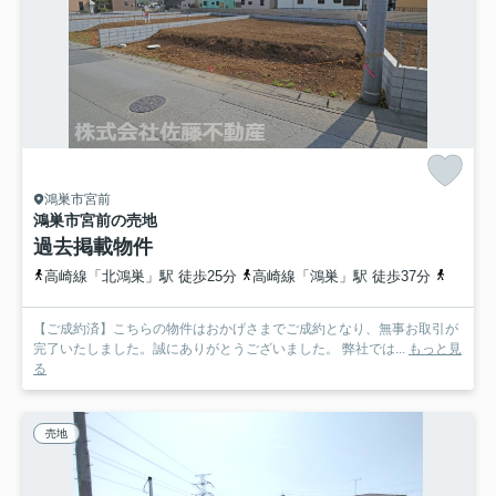
鴻巣市宮前
鴻巣市宮前の売地
過去掲載物件
高崎線「北鴻巣」駅 徒歩25分
高崎線「鴻巣」駅 徒歩37分
高崎線
【ご成約済】こちらの物件はおかげさまでご成約となり、無事お取引が
完了いたしました。誠にありがとうございました。 弊社では...
もっと見
る
売地