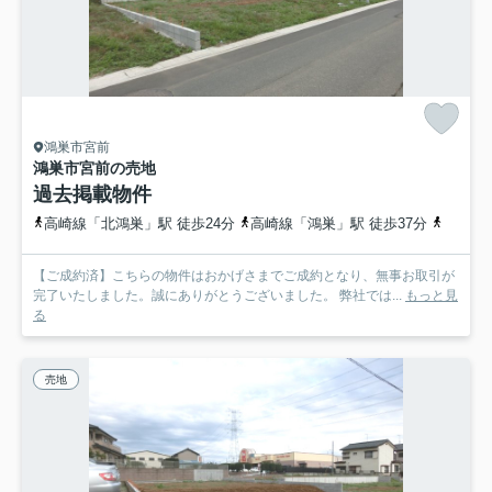
鴻巣市宮前
鴻巣市宮前の売地
過去掲載物件
高崎線「北鴻巣」駅 徒歩24分
高崎線「鴻巣」駅 徒歩37分
高崎線
【ご成約済】こちらの物件はおかげさまでご成約となり、無事お取引が
完了いたしました。誠にありがとうございました。 弊社では...
もっと見
る
売地