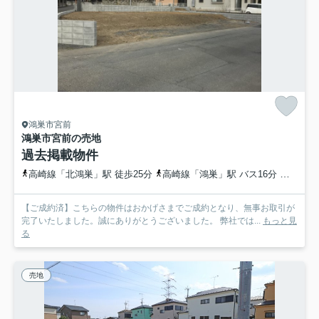
鴻巣市宮前
鴻巣市宮前の売地
過去掲載物件
高崎線「北鴻巣」駅 徒歩25分
高崎線「鴻巣」駅 バス16分 埼玉県鴻巣市「宮登神社入口」 停歩4分
【ご成約済】こちらの物件はおかげさまでご成約となり、無事お取引が
完了いたしました。誠にありがとうございました。 弊社では...
もっと見
る
売地