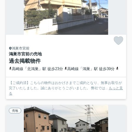
鴻巣市宮前
鴻巣市宮前の売地
過去掲載物件
高崎線「北鴻巣」駅 徒歩23分
高崎線「鴻巣」駅 徒歩39分
高崎線
【ご成約済】こちらの物件はおかげさまでご成約となり、無事お取引が
完了いたしました。誠にありがとうございました。 弊社では...
もっと見
る
売地