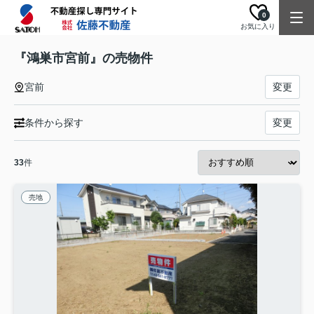
0
お気に入り
『鴻巣市宮前』の売物件
宮前
変更
条件から探す
変更
33
件
売地