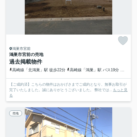
鴻巣市宮前
鴻巣市宮前の売地
過去掲載物件
高崎線「北鴻巣」駅 徒歩22分
高崎線「鴻巣」駅 バス19分 埼玉県鴻巣市「関東工業自動車大学校前」 停歩3分
【ご成約済】こちらの物件はおかげさまでご成約となり、無事お取引が
完了いたしました。誠にありがとうございました。 弊社では...
もっと見
る
売地