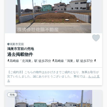
鴻巣市宮前
鴻巣市宮前の売地
過去掲載物件
高崎線「北鴻巣」駅 徒歩25分
高崎線「鴻巣」駅 徒歩37分
高崎線
【ご成約済】こちらの物件はおかげさまでご成約となり、無事お取引が
完了いたしました。誠にありがとうございました。 弊社では...
もっと見
る
売地