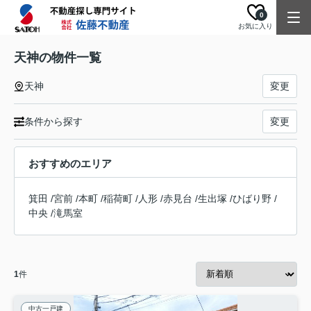
0
お気に入り
天神の物件一覧
天神
変更
条件から探す
変更
おすすめのエリア
箕田
/
宮前
/
本町
/
稲荷町
/
人形
/
赤見台
/
生出塚
/
ひばり野
/
中央
/
滝馬室
1
件
中古一戸建