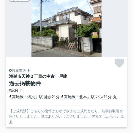
鴻巣市天神
鴻巣市天神２丁目の中古一戸建
過去掲載物件
/築34年
高崎線「鴻巣」駅 徒歩21分
高崎線「北本」駅 バス11分 丸建自動車「スカイハイツ前」 停歩11分
【ご成約済】こちらの物件はおかげさまでご成約となり、無事お取引が
完了いたしました。誠にありがとうございました。 弊社では...
もっと見
る