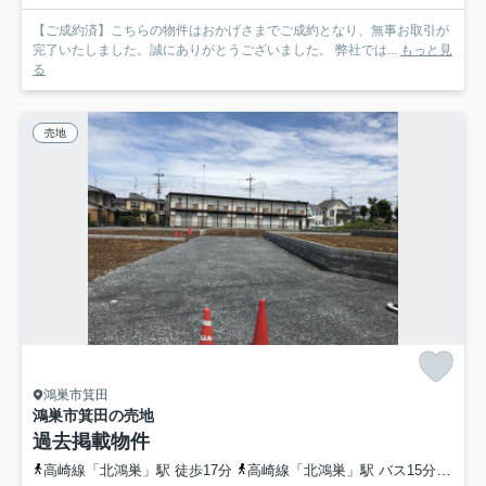
【ご成約済】こちらの物件はおかげさまでご成約となり、無事お取引が
完了いたしました。誠にありがとうございました。 弊社では...
もっと見
る
売地
鴻巣市箕田
鴻巣市箕田の売地
過去掲載物件
高崎線「北鴻巣」駅 徒歩17分
高崎線「北鴻巣」駅 バス15分 埼玉県鴻巣市「箕田郵便局前」 停歩2分