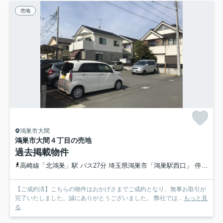
売地
鴻巣市大間
鴻巣市大間４丁目の売地
過去掲載物件
高崎線「北鴻巣」駅 バス27分 埼玉県鴻巣市「鴻巣駅西口」 停歩4分
【ご成約済】こちらの物件はおかげさまでご成約となり、無事お取引が
完了いたしました。誠にありがとうございました。 弊社では...
もっと見
る