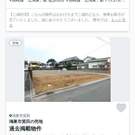
高崎線「北鴻巣」駅 徒歩28分
高崎線「北鴻巣」駅 バス17分 埼玉県鴻巣市「箕田観音前」 停歩2分
【ご成約済】こちらの物件はおかげさまでご成約となり、無事お取引が
完了いたしました。誠にありがとうございました。 弊社では...
もっと見
る
売地
鴻巣市箕田
鴻巣市箕田の売地
過去掲載物件