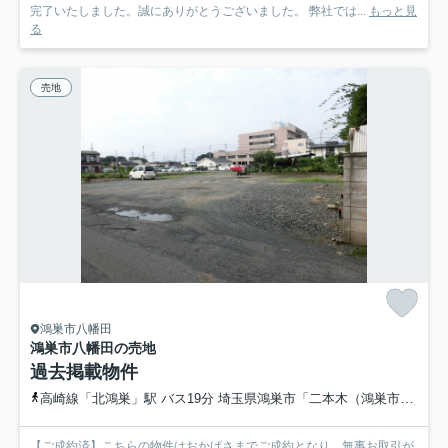
完了いたしました。誠にありがとうございました。 弊社では...
もっと見
る
売地
鴻巣市八幡田
鴻巣市八幡田の売地
過去掲載物件
高崎線「北鴻巣」駅 バス19分 埼玉県鴻巣市「二本木（鴻巣市）」 停歩10分
【ご成約済】こちらの物件はおかげさまでご成約となり、無事お取引が