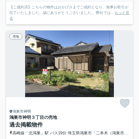
【ご成約済】こちらの物件はおかげさまでご成約となり、無事お取引が
完了いたしました。誠にありがとうございました。 弊社では...
もっと見
る
売地
鴻巣市神明
鴻巣市神明３丁目の売地
過去掲載物件
高崎線「北鴻巣」駅 バス19分 埼玉県鴻巣市「二本木（鴻巣市）」 停歩11分