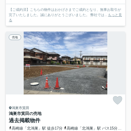
【ご成約済】こちらの物件はおかげさまでご成約となり、無事お取引が
完了いたしました。誠にありがとうございました。 弊社では...
もっと見
る
売地
鴻巣市箕田
鴻巣市箕田の売地
過去掲載物件
高崎線「北鴻巣」駅 徒歩17分
高崎線「北鴻巣」駅 バス15分 埼玉県鴻巣市「箕田郵便局前」 停歩3分