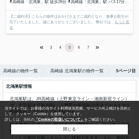
高崎線「北鴻巣」駅 徒歩28分
高崎線「北鴻巣」駅 バス17分 埼玉県鴻巣市「箕田観音前」 停歩2分
【ご成約済】こちらの物件はおかげさまでご成約となり、無事お取引が
完了いたしました。誠にありがとうございました。 弊社では...
もっと見
る
3
4
5
6
7
高崎線の物件一覧
高崎線 北鴻巣駅の物件一覧
5ページ目
北鴻巣駅情報
北鴻巣駅は、JR高崎線（上野東京ライン・湘南新宿ライン）
で、大宮駅まで約30分、上野駅や新宿駅方面までおおむね1
当サイトでは、お客様の当サイト利用状況把握、サービス向上検討を目的と
時間前後でアクセスできる駅です。
して、クッキー（Cookie）を使用しています。
詳しくは、当社の
「Cookieの取扱いについて」
をご確認ください。
快速電車は停車しない駅ですが、時間帯によっては隣の鴻巣
閉じる
駅や桶川駅で快速電車との接続があり、乗り換えを上手に使
うことで都内方面へスムーズに移動できます。また、都内方