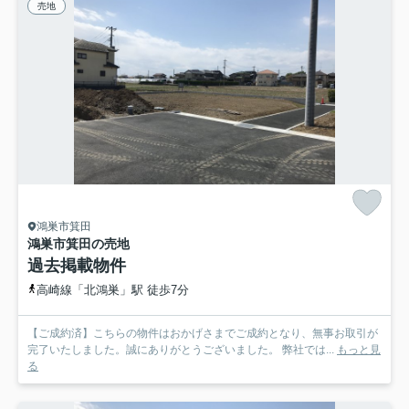
売地
鴻巣市箕田
鴻巣市箕田の売地
過去掲載物件
高崎線「北鴻巣」駅 徒歩7分
【ご成約済】こちらの物件はおかげさまでご成約となり、無事お取引が
完了いたしました。誠にありがとうございました。 弊社では...
もっと見
る