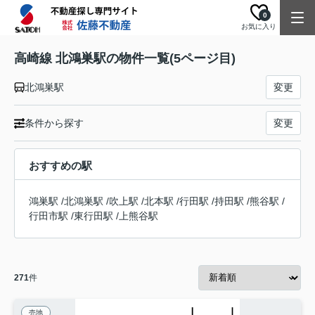
0
お気に入り
高崎線 北鴻巣駅の物件一覧(5ページ目)
北鴻巣駅
変更
条件から探す
変更
おすすめの駅
鴻巣駅
/
北鴻巣駅
/
吹上駅
/
北本駅
/
行田駅
/
持田駅
/
熊谷駅
/
行田市駅
/
東行田駅
/
上熊谷駅
271
件
売地