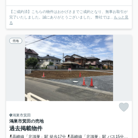
【ご成約済】こちらの物件はおかげさまでご成約となり、無事お取引が
完了いたしました。誠にありがとうございました。 弊社では...
もっと見
る
売地
鴻巣市箕田
鴻巣市箕田の売地
過去掲載物件
高崎線「北鴻巣」駅 徒歩17分
高崎線「北鴻巣」駅 バス15分 埼玉県鴻巣市「箕田郵便局前」 停歩3分