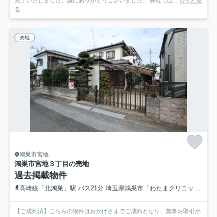
完了いたしました。誠にありがとうございました。 弊社では...
もっと見
る
売地
鴻巣市宮地
鴻巣市宮地３丁目の売地
過去掲載物件
高崎線「北鴻巣」駅 バス21分 埼玉県鴻巣市「わたまクリニック前」 停歩9分
【ご成約済】こちらの物件はおかげさまでご成約となり、無事お取引が