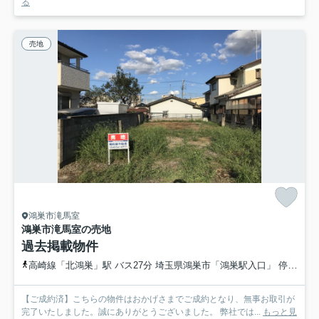
る
売地
鴻巣市滝馬室
鴻巣市滝馬室の売地
過去掲載物件
高崎線「北鴻巣」駅 バス27分 埼玉県鴻巣市「鴻巣駅入口」 停歩7分
【ご成約済】こちらの物件はおかげさまでご成約となり、無事お取引が
完了いたしました。誠にありがとうございました。 弊社では...
もっと見