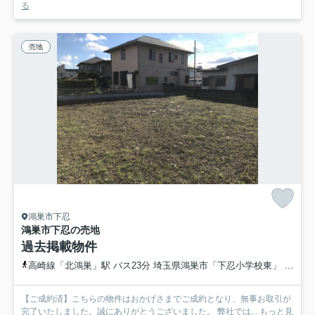
る
売地
鴻巣市下忍
鴻巣市下忍の売地
過去掲載物件
高崎線「北鴻巣」駅 バス23分 埼玉県鴻巣市「下忍小学校東」 停歩2分
【ご成約済】こちらの物件はおかげさまでご成約となり、無事お取引が
完了いたしました。誠にありがとうございました。 弊社では...
もっと見