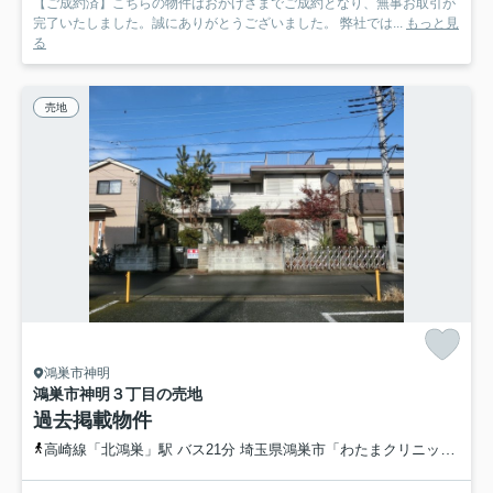
【ご成約済】こちらの物件はおかげさまでご成約となり、無事お取引が
完了いたしました。誠にありがとうございました。 弊社では...
もっと見
る
売地
鴻巣市神明
鴻巣市神明３丁目の売地
過去掲載物件
高崎線「北鴻巣」駅 バス21分 埼玉県鴻巣市「わたまクリニック前」 停歩9分