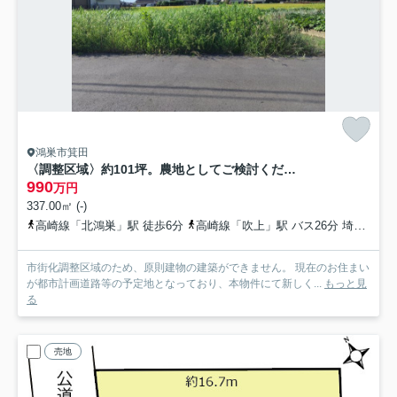
鴻巣市箕田
〈調整区域〉約101坪。農地としてご検討ください。
990
万円
337.00㎡ (-)
高崎線「北鴻巣」駅 徒歩6分
高崎線「吹上」駅 バス26分 埼玉県鴻巣市「赤見台第二小前」 停歩5分
市街化調整区域のため、原則建物の建築ができません。 現在のお住まい
が都市計画道路等の予定地となっており、本物件にて新しく...
もっと見
る
売地