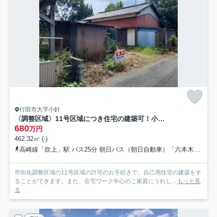
行田市大字小針
〈調整区域〉11号区域につき住宅の建築可！小学校の正門まで徒歩約2分
680
万円
462.32㎡ (-)
高崎線「吹上」駅 バス25分 朝日バス（朝日自動車）「六本木バス停留所」 停歩12分
市街化調整区域の11号区域の許可のお手続きで、自己用住宅の建築をす
ることができます。また、在宅ワーク中心のご家庭にうれし...
もっと見
る