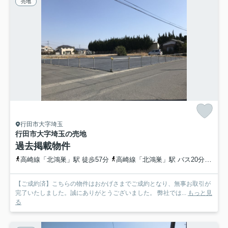
売地
行田市大字埼玉
行田市大字埼玉の売地
過去掲載物件
高崎線「北鴻巣」駅 徒歩57分
高崎線「北鴻巣」駅 バス20分 埼玉県鴻巣市「三ヶ谷戸」 停歩17分
【ご成約済】こちらの物件はおかげさまでご成約となり、無事お取引が
完了いたしました。誠にありがとうございました。 弊社では...
もっと見
る