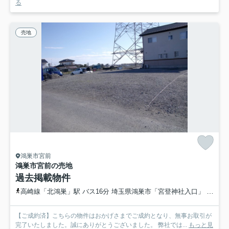
る
売地
鴻巣市宮前
鴻巣市宮前の売地
過去掲載物件
高崎線「北鴻巣」駅 バス16分 埼玉県鴻巣市「宮登神社入口」 停歩6分
【ご成約済】こちらの物件はおかげさまでご成約となり、無事お取引が
完了いたしました。誠にありがとうございました。 弊社では...
もっと見