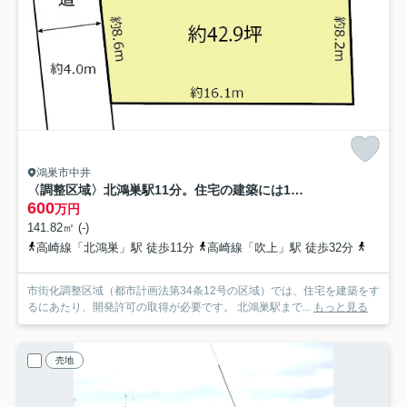
鴻巣市中井
〈調整区域〉北鴻巣駅11分。住宅の建築には12号の開発許可が必要です
600
万円
141.82㎡ (-)
高崎線「北鴻巣」駅 徒歩11分
高崎線「吹上」駅 徒歩32分
高崎線
市街化調整区域（都市計画法第34条12号の区域）では、住宅を建築をす
るにあたり、開発許可の取得が必要です。 北鴻巣駅まで...
もっと見る
売地