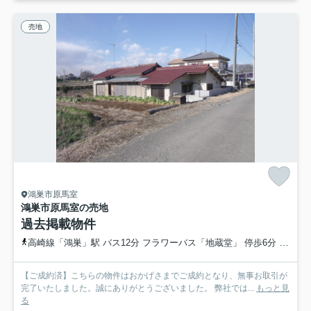
売地
鴻巣市原馬室
鴻巣市原馬室の売地
過去掲載物件
高崎線「鴻巣」駅 バス12分 フラワーバス「地蔵堂」 停歩6分
高崎線
【ご成約済】こちらの物件はおかげさまでご成約となり、無事お取引が
完了いたしました。誠にありがとうございました。 弊社では...
もっと見
る