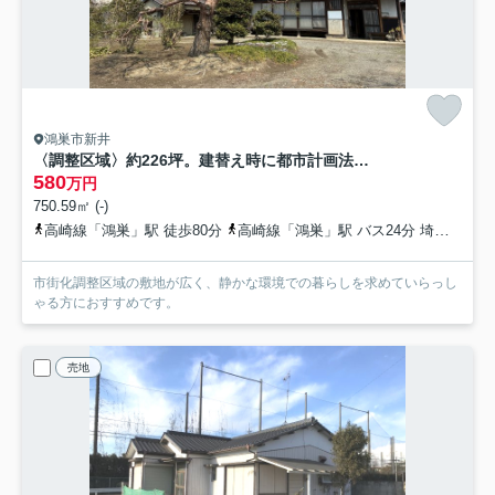
鴻巣市新井
〈調整区域〉約226坪。建替え時に都市計画法43条1項建築許可が必要です。
580
万円
750.59㎡ (-)
高崎線「鴻巣」駅 徒歩80分
高崎線「鴻巣」駅 バス24分 埼玉県鴻巣市「共和小学校（埼玉県）」 停歩6分
市街化調整区域の敷地が広く、静かな環境での暮らしを求めていらっし
ゃる方におすすめです。
売地