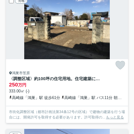
売地
鴻巣市笠原
〈調整区域〉約100坪の住宅用地。住宅建築には12号の開発許可が必要です
250
万円
333.00㎡ (-)
高崎線「鴻巣」駅 徒歩61分
高崎線「鴻巣」駅 バス11分 朝日バス「笠原十字路」 停歩9分
市街化調整区域（都市計画法第34条12号の区域）で建物の建築を行う場
合には、開発許可を取得する必要があります。許可取得の...
もっと見る