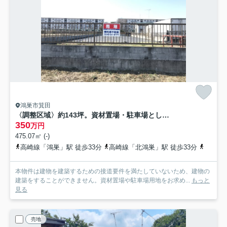
鴻巣市箕田
〈調整区域〉約143坪。資材置場・駐車場としてご検討ください。
350
万円
475.07㎡ (-)
高崎線「鴻巣」駅 徒歩33分
高崎線「北鴻巣」駅 徒歩33分
高崎線
本物件は建物を建築するための接道要件を満たしていないため、建物の
建築をすることができません。資材置場や駐車場用地をお求め...
もっと
見る
売地