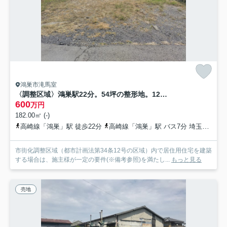
鴻巣市滝馬室
〈調整区域〉鴻巣駅22分。54坪の整形地。12号の許可取得で建築可能な住宅用地。
600
万円
182.00㎡ (-)
高崎線「鴻巣」駅 徒歩22分
高崎線「鴻巣」駅 バス7分 埼玉県鴻巣市「馬室陸橋」 停歩6分
市街化調整区域（都市計画法第34条12号の区域）内で居住用住宅を建築
する場合は、施主様が一定の要件(※備考参照)を満たし...
もっと見る
売地