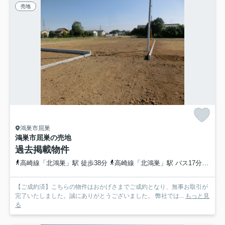
売地
鴻巣市屈巣
鴻巣市屈巣の売地
過去掲載物件
高崎線「北鴻巣」駅 徒歩38分
高崎線「北鴻巣」駅 バス17分 埼玉県鴻巣市「上谷田南」 停歩6分
【ご成約済】こちらの物件はおかげさまでご成約となり、無事お取引が
完了いたしました。誠にありがとうございました。 弊社では...
もっと見
る