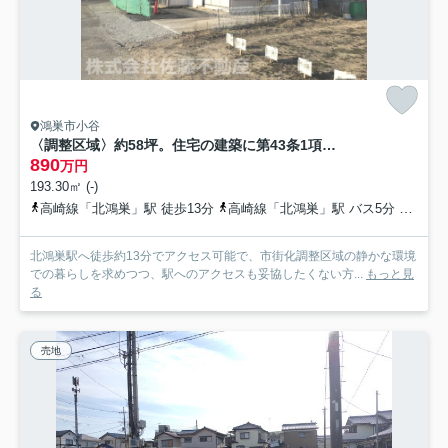
鴻巣市小谷
〈調整区域〉約58坪。住宅の建築に第43条1項の建築許可が必要です
890
万円
193.30㎡ (-)
高崎線「北鴻巣」駅 徒歩13分
高崎線「北鴻巣」駅 バス5分 埼玉県鴻巣市「中井（鴻巣市）」 停歩5分
北鴻巣駅へ徒歩約13分でアクセス可能で、市街化調整区域の静かな環境
での暮らしを求めつつ、駅へのアクセスも妥協したくない方...
もっと見
る
売地