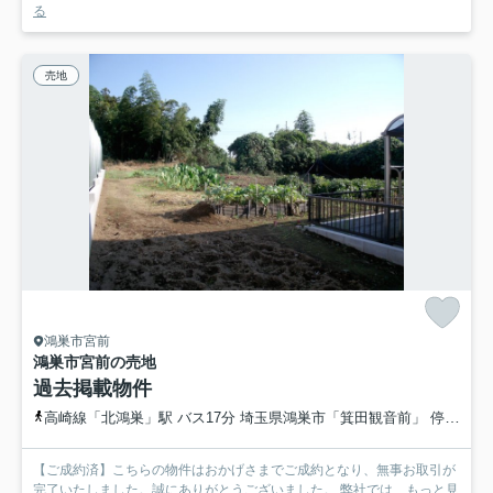
る
売地
鴻巣市宮前
鴻巣市宮前の売地
過去掲載物件
高崎線「北鴻巣」駅 バス17分 埼玉県鴻巣市「箕田観音前」 停歩4分
【ご成約済】こちらの物件はおかげさまでご成約となり、無事お取引が
完了いたしました。誠にありがとうございました。 弊社では...
もっと見