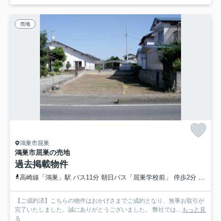
売地
鴻巣市屈巣
鴻巣市屈巣の売地
過去掲載物件
高崎線「鴻巣」駅 バス11分 朝日バス「屈巣学校前」 停歩2分
高崎線
【ご成約済】こちらの物件はおかげさまでご成約となり、無事お取引が
完了いたしました。誠にありがとうございました。 弊社では...
もっと見
る