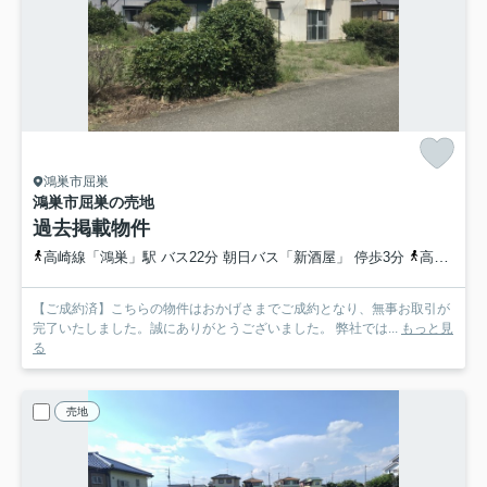
鴻巣市屈巣
鴻巣市屈巣の売地
過去掲載物件
高崎線「鴻巣」駅 バス22分 朝日バス「新酒屋」 停歩3分
高崎線「鴻巣」駅 徒歩59分
【ご成約済】こちらの物件はおかげさまでご成約となり、無事お取引が
完了いたしました。誠にありがとうございました。 弊社では...
もっと見
る
売地