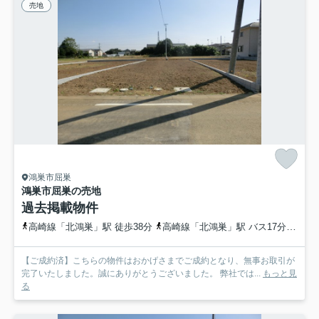
売地
鴻巣市屈巣
鴻巣市屈巣の売地
過去掲載物件
高崎線「北鴻巣」駅 徒歩38分
高崎線「北鴻巣」駅 バス17分 埼玉県鴻巣市「上谷田南」 停歩6分
【ご成約済】こちらの物件はおかげさまでご成約となり、無事お取引が
完了いたしました。誠にありがとうございました。 弊社では...
もっと見
る