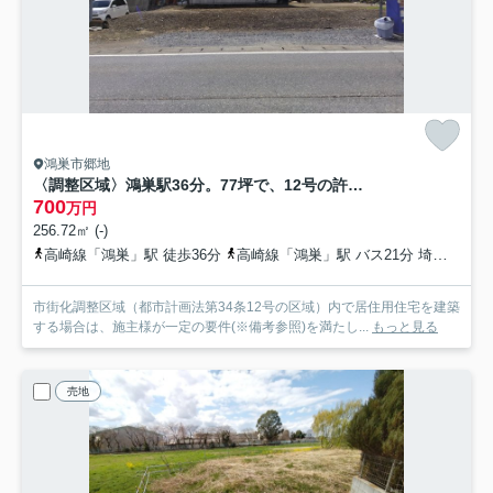
鴻巣市郷地
〈調整区域〉鴻巣駅36分。77坪で、12号の許可取得で建築可能な住宅用地。
700
万円
256.72㎡ (-)
高崎線「鴻巣」駅 徒歩36分
高崎線「鴻巣」駅 バス21分 埼玉県鴻巣市「郷地橋西」 停歩2分
市街化調整区域（都市計画法第34条12号の区域）内で居住用住宅を建築
する場合は、施主様が一定の要件(※備考参照)を満たし...
もっと見る
売地