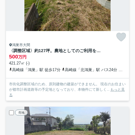
鴻巣市大間
〈調整区域〉約127坪。農地としてのご利用をご検討ください
500
万円
421.27㎡ (-)
高崎線「鴻巣」駅 徒歩17分
高崎線「北鴻巣」駅 バス24分 埼玉県鴻巣市「さいわい公園入口」 停歩4分
市街化調整区域のため、原則建物の建築ができません。 現在のお住まい
が都市計画道路等の予定地となっており、本物件にて新しく...
もっと見
る
売地