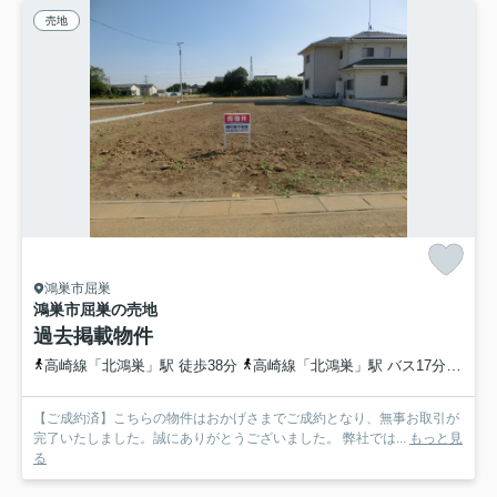
売地
鴻巣市屈巣
鴻巣市屈巣の売地
過去掲載物件
高崎線「北鴻巣」駅 徒歩38分
高崎線「北鴻巣」駅 バス17分 埼玉県鴻巣市「上谷田南」 停歩6分
【ご成約済】こちらの物件はおかげさまでご成約となり、無事お取引が
完了いたしました。誠にありがとうございました。 弊社では...
もっと見
る