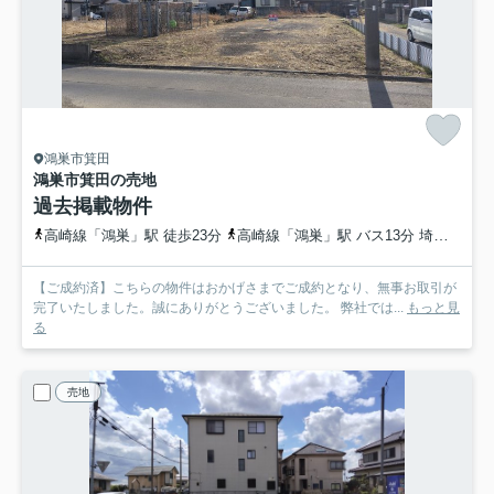
鴻巣市箕田
鴻巣市箕田の売地
過去掲載物件
高崎線「鴻巣」駅 徒歩23分
高崎線「鴻巣」駅 バス13分 埼玉県鴻巣市「二本木（鴻巣市）」 停歩6分
【ご成約済】こちらの物件はおかげさまでご成約となり、無事お取引が
完了いたしました。誠にありがとうございました。 弊社では...
もっと見
る
売地