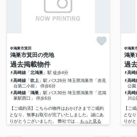
鴻巣市
箕田
鴻巣
鴻巣市箕田の売地
鴻巣
過去掲載物件
過
高崎線
「
北鴻巣
」駅 徒歩4分
高崎
高崎線
「
吹上
」駅 バス26分 埼玉県鴻巣市「赤見
高崎
台第二小前」 停歩6分
公園
高崎線
「
鴻巣
」駅 バス30分 埼玉県鴻巣市「北鴻
高崎
巣駅西口」 停歩5分
川公
【ご成約済】こちらの物件はおかげさまでご成約
【ご成
となり、無事お取引が完了いたしました。誠にあ
となり
りがとうございました。 弊社では...
もっと見る
りがと