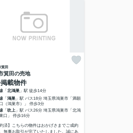
市
箕田
市箕田の売地
去掲載物件
線
「
北鴻巣
」駅 徒歩14分
線
「
鴻巣
」駅 バス18分 埼玉県鴻巣市「満願
口（鴻巣市）」 停歩3分
線
「
吹上
」駅 バス26分 埼玉県鴻巣市「北鴻
東口」 停歩16分
約済】こちらの物件はおかげさまでご成約
、無事お取引が完了いたしました。誠にあ