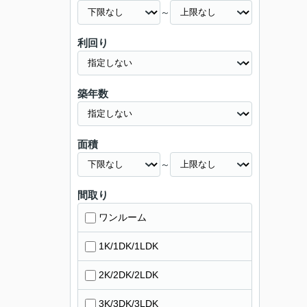
～
利回り
築年数
面積
～
間取り
ワンルーム
1K/1DK/1LDK
2K/2DK/2LDK
3K/3DK/3LDK