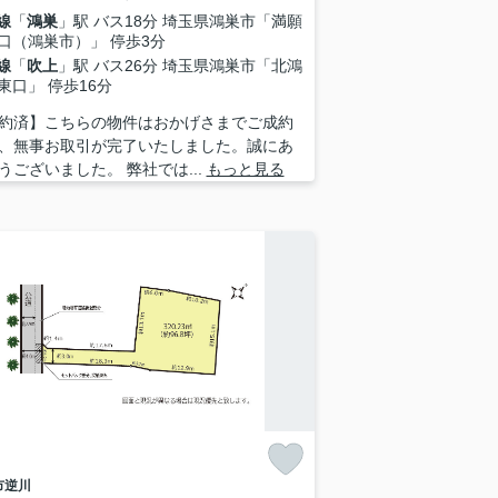
線
「
鴻巣
」駅 バス18分 埼玉県鴻巣市「満願
口（鴻巣市）」 停歩3分
線
「
吹上
」駅 バス26分 埼玉県鴻巣市「北鴻
東口」 停歩16分
約済】こちらの物件はおかげさまでご成約
、無事お取引が完了いたしました。誠にあ
うございました。 弊社では...
もっと見る
市
逆川