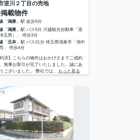
市逆川２丁目の売地
去掲載物件
線
「
鴻巣
」駅 徒歩9分
線
「
鴻巣
」駅 バス5分 川越観光自動車「逆
埼玉県）」 停歩3分
線
「
北本
」駅 バス31分 埼玉県鴻巣市「鴻中
西」 停歩4分
約済】こちらの物件はおかげさまでご成約
、無事お取引が完了いたしました。誠にあ
うございました。 弊社では...
もっと見る
戸建