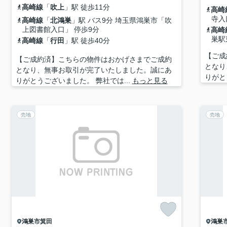
高崎線
「
吹上
」駅 徒歩11分
高崎
寺入
高崎線
「
北鴻巣
」駅 バス9分 埼玉県鴻巣市「吹
上図書館入口」 停歩9分
高崎
巣駅
高崎線
「
行田
」駅 徒歩40分
【ご成
【ご成約済】こちらの物件はおかげさまでご成約
となり
となり、無事お取引が完了いたしました。誠にあ
りがと
りがとうございました。 弊社では...
もっと見る
売地
売地
鴻巣市
箕田
鴻巣