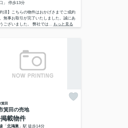
口」 停歩13分
約済】こちらの物件はおかげさまでご成約
、無事お取引が完了いたしました。誠にあ
うございました。 弊社では...
もっと見る
市
箕田
市箕田の売地
去掲載物件
線
「
北鴻巣
」駅 徒歩14分