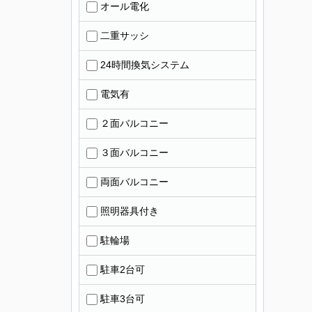
オール電化
二重サッシ
24時間換気システム
電気有
２面バルコニー
３面バルコニー
両面バルコニー
照明器具付き
駐輪場
駐車2台可
駐車3台可