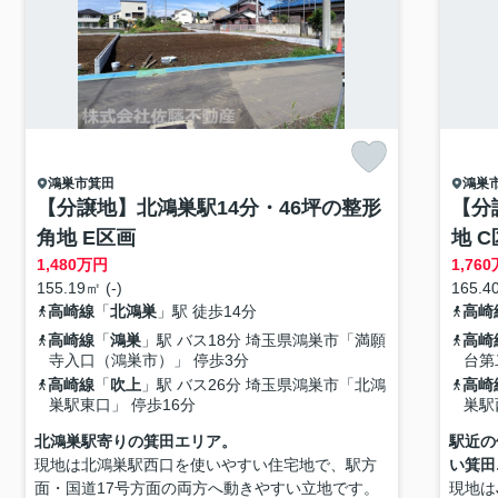
鴻巣市
箕田
鴻巣
【分譲地】北鴻巣駅14分・46坪の整形
【分
角地 E区画
地 
1,480
万円
1,760
155.19㎡ (-)
165.40
高崎線
「
北鴻巣
」駅 徒歩14分
高崎
高崎線
「
鴻巣
」駅 バス18分 埼玉県鴻巣市「満願
高崎
寺入口（鴻巣市）」 停歩3分
台第
高崎線
「
吹上
」駅 バス26分 埼玉県鴻巣市「北鴻
高崎
巣駅東口」 停歩16分
巣駅
北鴻巣駅寄りの箕田エリア。
駅近の
現地は北鴻巣駅西口を使いやすい住宅地で、駅方
い箕田
面・国道17号方面の両方へ動きやすい立地です。
現地は