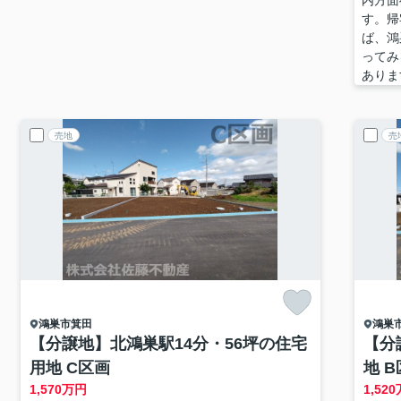
内方面
す。帰
ば、鴻
ってみ
ありま
売地
売
鴻巣市
箕田
鴻巣
【分譲地】北鴻巣駅14分・56坪の住宅
【分
用地 C区画
地 
1,570
万円
1,520