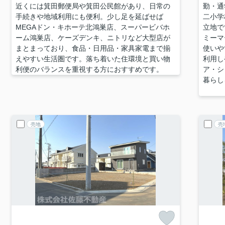
近くには箕田郵便局や箕田公民館があり、日常の
勤・通
手続きや地域利用にも便利。少し足を延ばせば
二小学
MEGAドン・キホーテ北鴻巣店、スーパービバホ
立地で
ーム鴻巣店、ケーズデンキ、ニトリなど大型店が
ミーマ
まとまっており、食品・日用品・家具家電まで揃
使いや
えやすい生活圏です。落ち着いた住環境と買い物
利用し
利便のバランスを重視する方におすすめです。
ア・シ
暮らし
売地
売